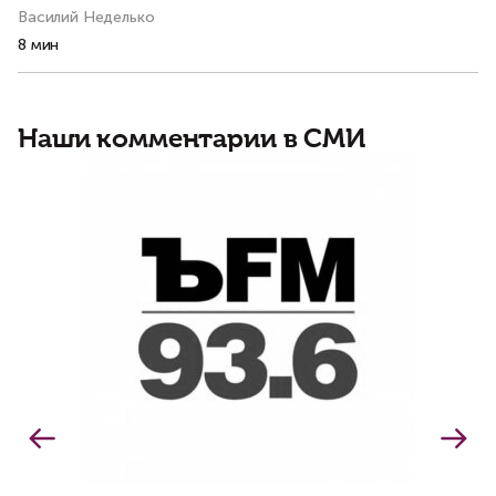
Василий Неделько
Ва
8 мин
3 
Наши комментарии в СМИ
В
д
н