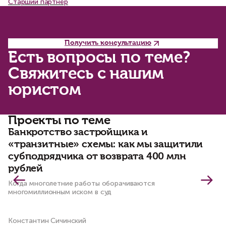
Старший партнёр
Получить консультацию
Есть вопросы по теме?
Свяжитесь с нашим
юристом
Проекты по теме
Банкротство застройщика и
К
«транзитные» схемы: как мы защитили
с
субподрядчика от возврата 400 млн
в
рублей
Пр
ис
Когда многолетние работы оборачиваются
пр
многомиллионным иском в суд
Константин Сичинский
Ма