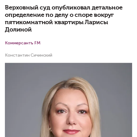
Верховный суд опубликовал детальное
определение по делу о споре вокруг
пятикомнатной квартиры Ларисы
Долиной
Коммерсантъ FM
Би
Константин Сичинский
Ва