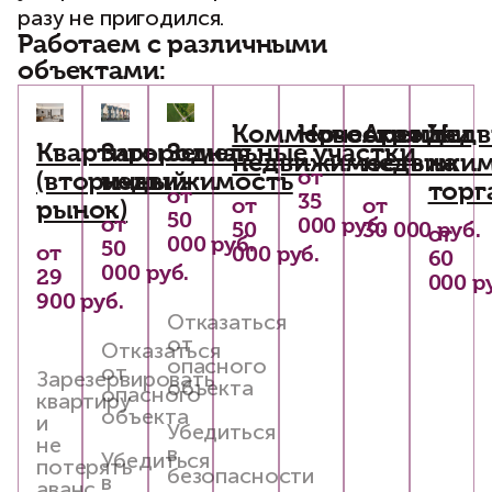
разу не пригодился.
Работаем с различными
объектами:
Коммерческая
Новостройки
Аренда
Нед
Квартиры
Загородная
Земельные участки
недвижимость
недвижи
на
от
(вторичный
недвижимость
торг
от
35
от
от
рынок)
50
от
000 руб.
50
30 000 руб.
от
000 руб.
50
от
000 руб.
60
000 руб.
29
000 р
900 руб.
Отказаться
от
Отказаться
опасного
от
Зарезервировать
объекта
опасного
квартиру
объекта
и
Убедиться
не
в
Убедиться
потерять
безопасности
в
аванс