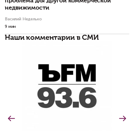
проблема для другой коммерческой
недвижимости
Василий Неделько
Ва
9 мин
11
Наши комментарии в СМИ
В
д
н