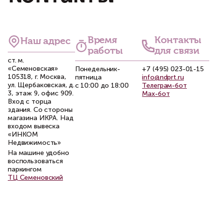
Время
Контакты
Наш адрес
работы
для связи
ст. м.
«Семеновская»
Понедельник-
+7 (495) 023-01-15
105318, г. Москва,
пятница
info@ndprt.ru
ул. Щербаковская, д.
с 10:00 до 18:00
Телеграм-бот
3, этаж 9, офис 909.
Max-бот
Вход с торца
здания. Со стороны
магазина ИКРА. Над
входом вывеска
«ИНКОМ
Недвижимость»
На машине удобно
воспользоваться
паркингом
ТЦ Семеновский