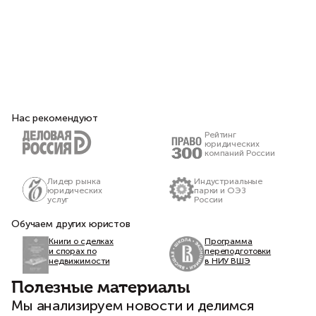
Нас рекомендуют
Рейтинг
юридических
компаний России
Лидер рынка
Индустриальные
юридических
парки и ОЭЗ
услуг
России
Обучаем других юристов
Книги о сделках
Программа
и спорах по
переподготовки
недвижимости
в НИУ ВШЭ
Полезные материалы
Мы анализируем новости и делимся