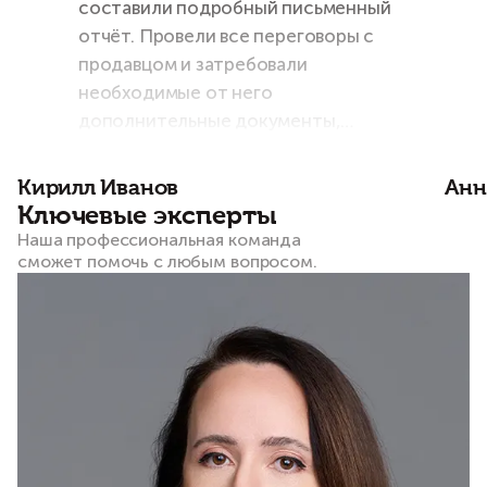
составили подробный письменный
отчёт. Провели все переговоры с
продавцом и затребовали
необходимые от него
дополнительные документы,
согласовали текст договора, лично
присутствовали на сделке. Сразу
Кирилл Иванов
Анн
чувствуется высокий
Ключевые эксперты
профессионализм!
Наша профессиональная команда
сможет помочь с любым вопросом.​