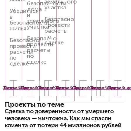
земельного
безопасности
участка
дома
Убедиться
и
в
Безопасно
земельного
безопасности
провести
участка
жилья
расчеты
по
Безопасно
Безопасно
сделке
провести
провести
расчеты
расчеты
по
по
сделке
сделке
Заказать
Подробнее
Заказать
Подробнее
Заказать
Подробнее
Заказать
Подробнее
Заказать
Подробнее
Заказать
Подробнее
Заказать
Подробне
Проекты по теме
Сделка по доверенности от умершего
В
человека — ничтожна. Как мы спасли
о
клиента от потери 44 миллионов рублей
и