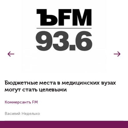
В
п
Бюджетные места в медицинских вузах
могут стать целевыми
Коммерсантъ FM
В
Василий Неделько
Ва