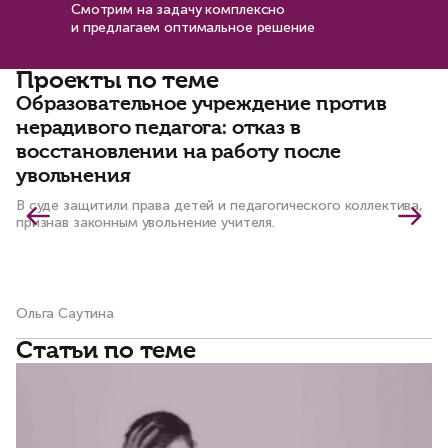
Смотрим на задачу комплексно
и предлагаем оптимальное решение
Проекты по теме
Образовательное учреждение против
К
нерадивого педагога: отказ в
в
восстановлении на работу после
п
увольнения
По
не
В суде защитили права детей и педагогического коллектива,
на
признав законным увольнение учителя.
от
Ольга Саутина
Ма
Статьи по теме