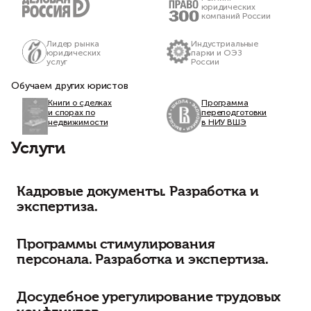
юридических
компаний России
Лидер рынка
Индустриальные
юридических
парки и ОЭЗ
услуг
России
Обучаем других юристов
Книги о сделках
Программа
и спорах по
переподготовки
недвижимости
в НИУ ВШЭ
Услуги
Кадровые документы. Разработка и
экспертиза.
Программы стимулирования
персонала. Разработка и экспертиза.
Досудебное урегулирование трудовых