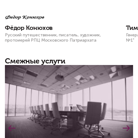
оказываете мне и моему штабу во всех
наших проектах и начинаниях!
Фёдор Конюхов
Тим
Русский путешественник, писатель, художник,
Генер
протоиерей РПЦ Московского Патриархата
№1"
Смежные услуги