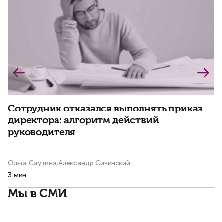
Сотрудник отказался выполнять приказ
Л
директора: алгоритм действий
п
руководителя
р
Ольга Саутина,Александр Сичинский
Ол
3 мин
2 
Мы в СМИ