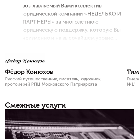
возглавляемый Вами коллектив
юридической компании «НЕДЕЛЬКО И
ПАРТНЕРЫ» за многолетнюю
юридическую поддержку, которую Вы
неизменно и на высочайшем уровне
оказываете мне и моему штабу во всех
наших проектах и начинаниях!
Фёдор Конюхов
Тим
Русский путешественник, писатель, художник,
Генер
протоиерей РПЦ Московского Патриархата
№1"
Смежные услуги