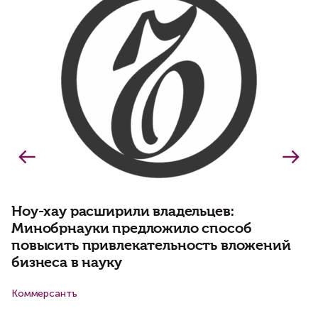
Ноу-хау расширили владельцев:
«
Минобрнауки предложило способ
Н
повысить привлекательность вложений
с
бизнеса в науку
х
Коммерсантъ
ks