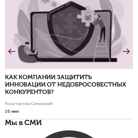
И
з
КАК КОМПАНИИ ЗАЩИТИТЬ
и
ИННОВАЦИИ ОТ НЕДОБРОСОВЕСТНЫХ
КОНКУРЕНТОВ?
Константин Сичинский
Ко
16 мин
4 
Мы в СМИ