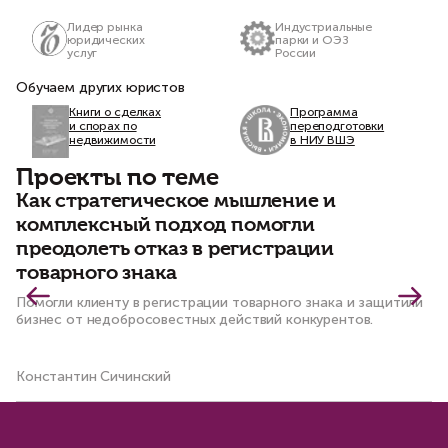
Лидер рынка
Индустриальные
юридических
парки и ОЭЗ
услуг
России
Обучаем других юристов
Книги о сделках
Программа
и спорах по
переподготовки
недвижимости
в НИУ ВШЭ
Проекты по теме
Как стратегическое мышление и
Д
комплексный подход помогли
и
преодолеть отказ в регистрации
ю
товарного знака
Сф
су
Помогли клиенту в регистрации товарного знака и защитили
де
бизнес от недобросовестных действий конкурентов.
Константин Сичинский
Ко