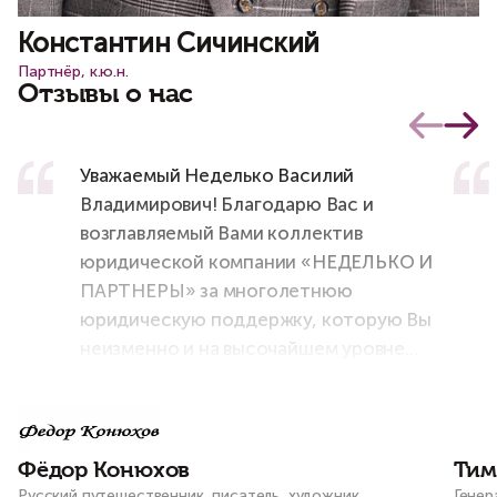
Константин Сичинский
Партнёр, к.ю.н.
Отзывы о нас
Уважаемый Неделько Василий
Владимирович! Благодарю Вас и
возглавляемый Вами коллектив
юридической компании «НЕДЕЛЬКО И
ПАРТНЕРЫ» за многолетнюю
юридическую поддержку, которую Вы
неизменно и на высочайшем уровне
оказываете мне и моему штабу во всех
наших проектах и начинаниях!
Фёдор Конюхов
Тим
Русский путешественник, писатель, художник,
Генер