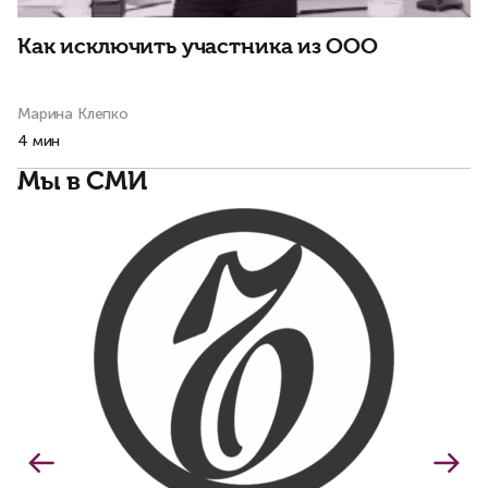
Как исключить участника из ООО
А
к
Марина Клепко
Ал
4 мин
3 
Мы в СМИ
У
в