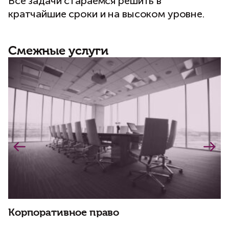
Все задачи стараемся решить в
кратчайшие сроки и на высоком уровне.
Смежные услуги
Корпоративное право
К