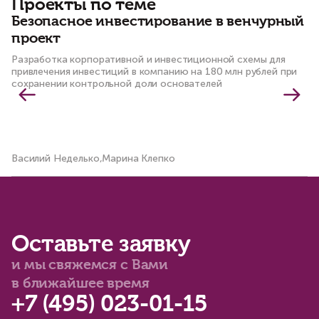
Проекты по теме
Безопасное инвестирование в венчурный
М
проект
п
с
Разработка корпоративной и инвестиционной схемы для
привлечения инвестиций в компанию на 180 млн рублей при
С
сохранении контрольной доли основателей
По
пр
с
Василий Неделько,Марина Клепко
Ва
Оставьте заявку
и мы свяжемся с Вами
в ближайшее время
+7 (495) 023-01-15