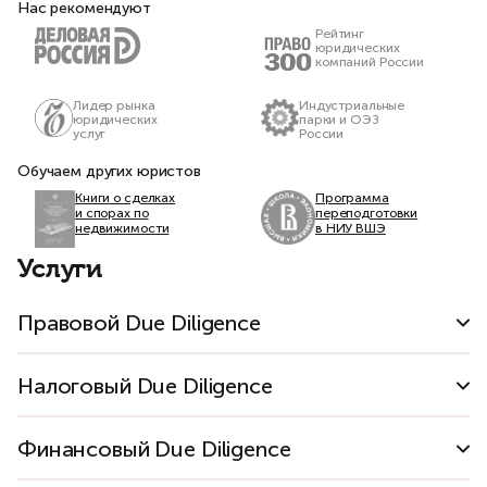
Нас рекомендуют
Рейтинг
юридических
компаний России
Лидер рынка
Индустриальные
юридических
парки и ОЭЗ
услуг
России
Обучаем других юристов
Книги о сделках
Программа
и спорах по
переподготовки
недвижимости
в НИУ ВШЭ
Услуги
Правовой Due Diligence
Налоговый Due Diligence
Аудит
Анализ
Проверка
Проверка
корпоративных
прав
соответствия
законности
документов
на
локальных
осуществления
Финансовый Due Diligence
имущество
актов
лицензированных
Проверка выполнения
Проверка схем
трудовому
видов
обязанности компании по
оптимизации налогов на
законодательству
деятельности