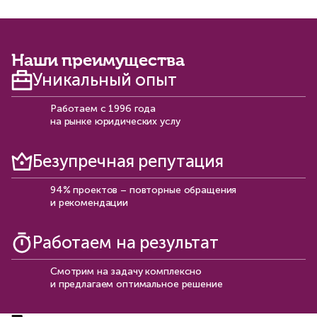
уплате налогов, сборов,
предмет соответствия
страховых взносов
законодательству
Проверка
Анализ кредиторской
Анализ системы
источников
и дебиторской
бухгалтерского
финансирования
задолженности
учета и
предприятия или
документооборота
Наши преимущества
организации
Уникальный опыт
Работаем с 1996 года
на рынке юридических услу
Безупречная репутация
94% проектов – повторные обращения
и рекомендации​
Работаем на результат
Смотрим на задачу комплексно
и предлагаем оптимальное решение