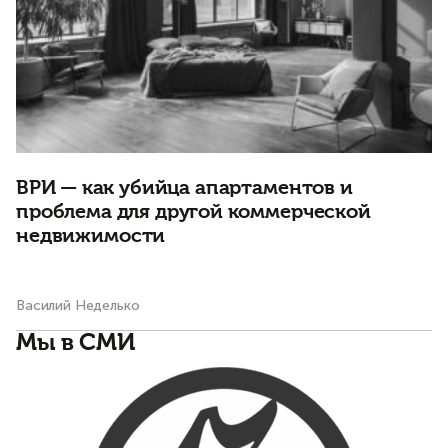
ВРИ — как убийца апартаментов и
К
проблема для другой коммерческой
м
недвижимости
к
Василий Неделько
Ва
Мы в СМИ