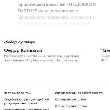
юридической компании «НЕДЕЛЬКО И
ПАРТНЕРЫ» за многолетнюю
юридическую поддержку, которую Вы
неизменно и на высочайшем уровне
оказываете мне и моему штабу во всех
наших проектах и начинаниях!
Фёдор Конюхов
Тим
Русский путешественник, писатель, художник,
Генер
протоиерей РПЦ Московского Патриархата
№1"
Частным клиентам
Интеллектуальная собственность
Судебные споры и досудебное
Коммерческое право
урегулирование споров
Корпоративное право
Недвижимость и строительство