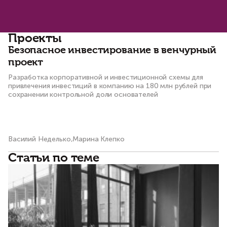
Проекты
Безопасное инвестирование в венчурный
К
проект
п
п
Разработка корпоративной и инвестиционной схемы для
привлечения инвестиций в компанию на 180 млн рублей при
п
сохранении контрольной доли основателей
Ра
до
Василий Неделько,Марина Клепко
Ол
Статьи по теме