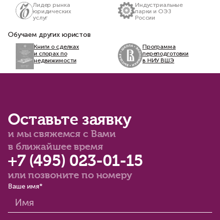
Лидер рынка
Индустриальные
мерам
актив
юридических
парки и ОЭЗ
господдержки
услуг
России
Обучаем других юристов
Книги о сделках
Программа
и спорах по
переподготовки
недвижимости
в НИУ ВШЭ
Оставьте заявку
и мы свяжемся с Вами
в ближайшее время
+7 (495) 023-01-15
или позвоните по номеру
Ваше имя*