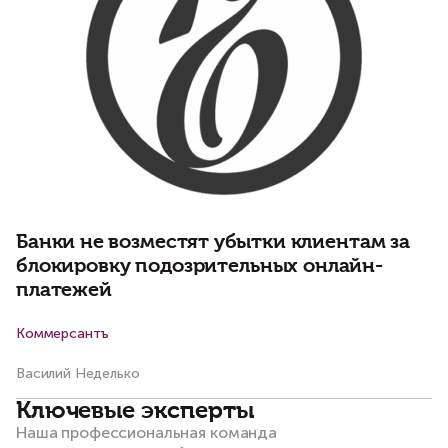
З
м
с
Банки не возместят убытки клиентам за
блокировку подозрительных онлайн-
платежей
Коммерсантъ
Би
Василий Неделько
Ко
Ключевые эксперты
Наша профессиональная команда