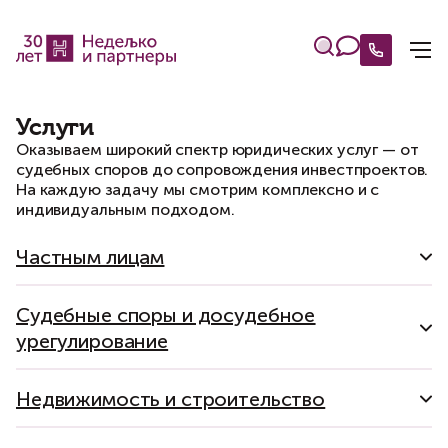
Услуги
Оказываем широкий спектр юридических услуг — от
судебных споров до сопровождения инвестпроектов.
На каждую задачу мы смотрим комплексно и с
индивидуальным подходом.
Частным лицам
Подробнее
Судебные споры и досудебное
Сопровождение
Семейные и
Наследственное
Управление
Family
Брачный
Налоговое
Защита
Защ
урегулирование
планирование.
рисками
office.
договор
планирован
чести,
пра
сделок с
наследственные
Завещание
в
Создание
и
и
достоин
пот
Подробнее
недвижимостью
споры
отношении
и
раздел
отчетность
и
Недвижимость и строительство
семейных
сопровождение
имущества
деловой
Досудебное
Коммерческие
Корпоративные
Семейные и
Споры
Споры по
Споры в
Споры
Трудовые
Антимо
Спо
и
репутац
Подробнее
урегулирование
в
о
споры
споры
с
споры
споры
наследственные
недвижимости
рамках
бизнес-