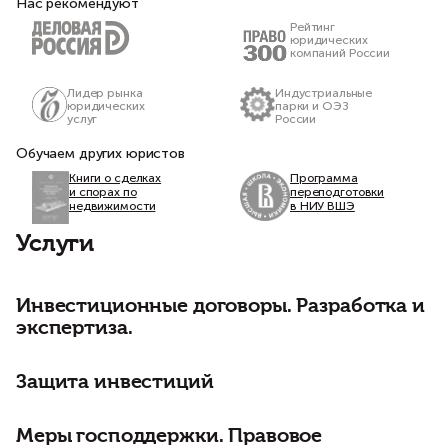
Нас рекомендуют
Рейтинг
юридических
компаний России
Лидер рынка
Индустриальные
юридических
парки и ОЭЗ
услуг
России
Обучаем других юристов
Книги о сделках
Программа
и спорах по
переподготовки
недвижимости
в НИУ ВШЭ
Услуги
Инвестиционные договоры. Разработка и
экспертиза.
Защита инвестиций
Меры господдержки. Правовое