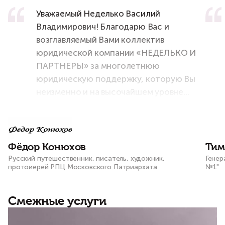
Уважаемый Неделько Василий
Владимирович! Благодарю Вас и
возглавляемый Вами коллектив
юридической компании «НЕДЕЛЬКО И
ПАРТНЕРЫ» за многолетнюю
юридическую поддержку, которую Вы
неизменно и на высочайшем уровне
оказываете мне и моему штабу во всех
наших проектах и начинаниях!
Фёдор Конюхов
Тим
Русский путешественник, писатель, художник,
Генер
протоиерей РПЦ Московского Патриархата
№1"
Смежные услуги