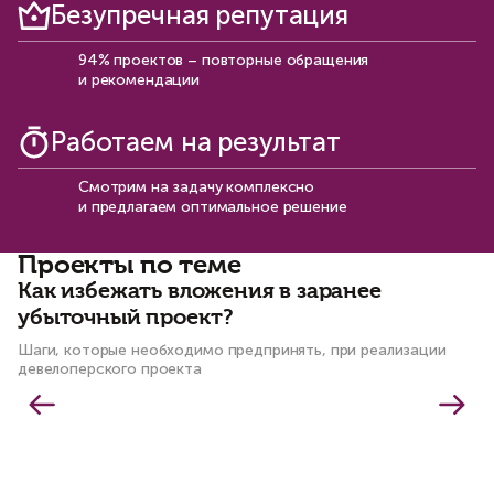
Безупречная репутация
94% проектов – повторные обращения
и рекомендации​
Работаем на результат
Смотрим на задачу комплексно
и предлагаем оптимальное решение
Проекты по теме
Как избежать вложения в заранее
Б
убыточный проект?
п
Шаги, которые необходимо предпринять, при реализации
Ра
девелоперского проекта
пр
со