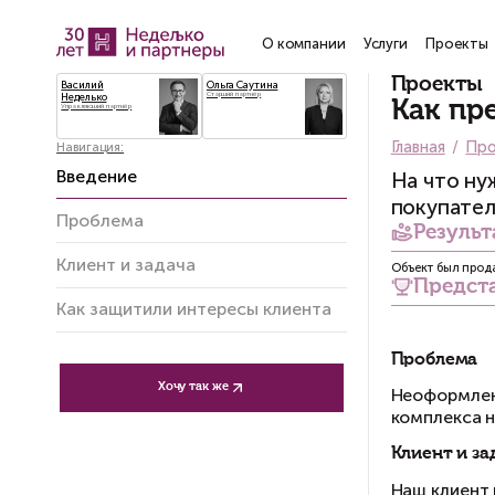
О компании
Услу
Василий
Ольга Саутина
Старший партнёр
Неделько
Управляющий партнёр
Навигация:
Введение
Проблема
Клиент и задача
Как защитили интересы клиента
Хочу так же