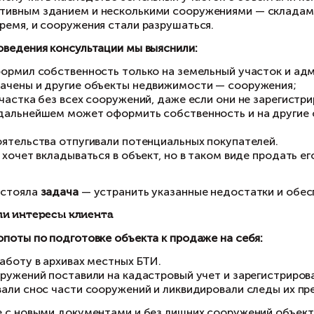
комплекса недвижимого имущества
Клиент и задача
Наш клиент получил в наследство земельный 
административным зданием и несколькими со
некоторое время, и сооружения стали разруша
На этапе проведения консультации мы выяснил
1
. Клиент оформил собственность только на з
плане обозначены и другие объекты недвижим
2
. Покупка участка без всех сооружений, даже 
продавец в дальнейшем может оформить собст
под ними;
3
. Эти обстоятельства отпугивали потенциаль
4
. Клиент не хочет вкладываться в объект, но 