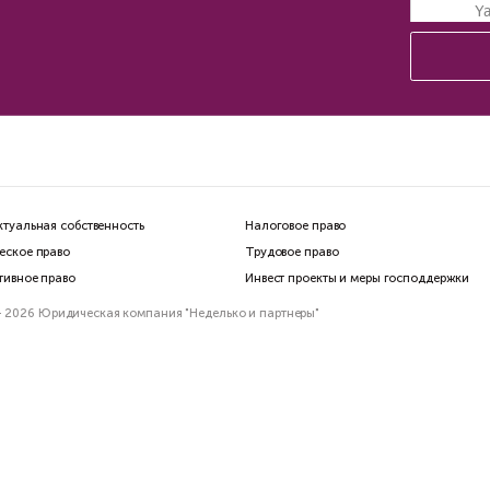
Земельный тендер, который
не выиграть: муниципальные
земельные аукционы стали
инструментом
вымогательства
Высотка пошла 
мэрия разрешит
долгостроя зав
объект
Бизнес FM
Коммерсатъ
Константин Сичинский
Василий Неделько