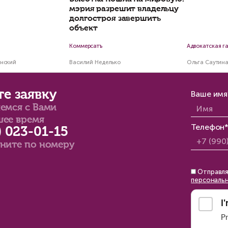
Как сдать комм
недвижимость в
Налог на дарение
коммерческой
недвижимости
родственникам — платить
или нет?
Константин Сичинский
Марина Клепко
7 мин
4 мин
Наши коммента