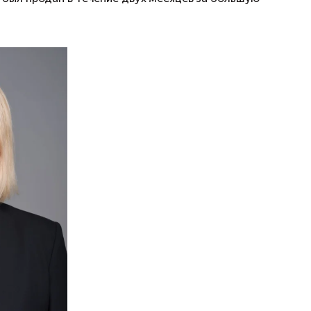
ные недостатки и обеспечить сопровождение 
даже на себя:
й учет и зарегистрировали право собственност
видировали следы их пребывания.
них сооружений объект был продан в течение