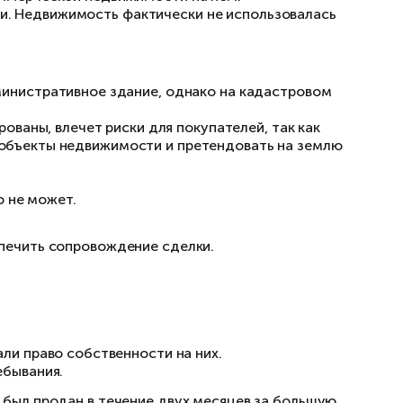
участок с объектами коммерческой недвижимо
оружениями — складами. Недвижимость факти
ться.
и:
емельный участок и административное здание
ости — сооружения;
если они не зарегистрированы, влечет риски д
венность и на другие объекты недвижимости
ных покупателей.
в таком виде продать его не может.