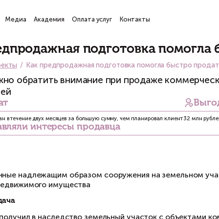
ги
Проекты
Медиа
Академия
Оплата услуг
Кон
Проекты
Как предпродажная подгото
Главная
Проекты
Как предпродажная подготовк
На что нужно обратить внимание при 
покупателей
Результат
Объект был продан в течение двух месяцев за большую сумму, чем
Представляли интересы продавца
Проблема
Неоформленные надлежащим образом сооруже