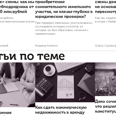
Василий Неделько
Оль
Управляющий партнёр
Старш
Есть вопросы п
Свяжитесь с н
Проекты по тем
Банкротство застройщика и
Как отказаться о