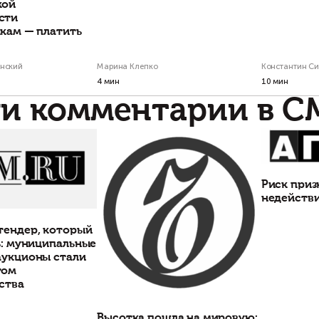
«транзитные» схемы: как мы
приобретения
защитили субподрядчика от
сомнительного 
возврата 400 млн рублей
участка, не влез
юридические пр
Когда многолетние работы
оборачиваются многомиллионным иском
При проверке земельных
в суд
исследовать историю уча
которых он был образов
приватизации.
Константин Сичинский
Марина Клепко
Статьи по теме