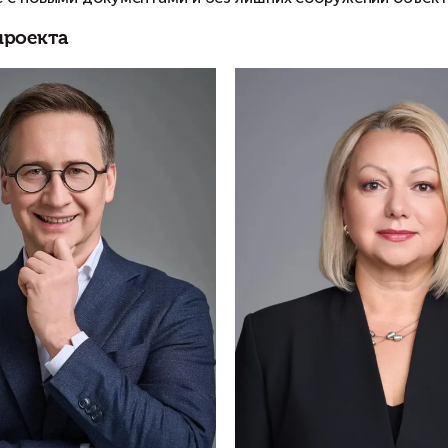
Перед нами стояла
задача
— устранить указан
Как защитили интересы клиента
Мы взяли хлопоты по подготовке объекта к про
1
. Провели работу в архивах местных БТИ.
2
. Часть сооружений поставили на кадастровы
3
. Организовали снос части сооружений и лик
В результате с новыми документами и без лиш
сумму.
Команда проекта