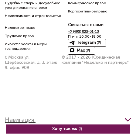
Судебные споры и досудебное
Коммерческое право
урегулирование споров
Корпоративное право
Недвижимость и строительство
Связаться с нами
Налоговое право
+7 (495) 023-01-15
Трудовое право
Пн-пт 10:00-18:00
Telegram
Инвест проекты и меры
господдержки
Max
г. Москва ул.
© 2017 - 2026 Юридическая
Щербаковская, д. 3, этаж
компания "Неделько и партнеры"
9, офис 909
Константин Сичинский
Навигация:
Партнёр, к.ю.н.
Хочу так же
Введение