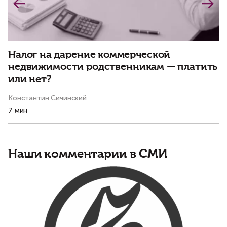
К
а
Налог на дарение коммерческой
недвижимости родственникам — платить
или нет?
Константин Сичинский
Ма
7 мин
4 
Наши комментарии в СМИ
Р
н