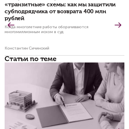
«транзитные» схемы: как мы защитили
с
субподрядчика от возврата 400 млн
в
рублей
Пр
ис
Когда многолетние работы оборачиваются
пр
многомиллионным иском в суд
Константин Сичинский
Ма
Статьи по теме