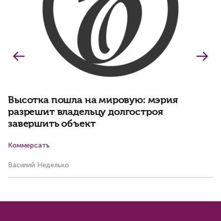
Высотка пошла на мировую: мэрия
разрешит владельцу долгостроя
завершить объект
Коммерсатъ
Ад
Василий Неделько
Ол