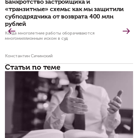
Банкротство застройщика и
К
«транзитные» схемы: как мы защитили
с
субподрядчика от возврата 400 млн
в
рублей
Пр
ис
Когда многолетние работы оборачиваются
пр
многомиллионным иском в суд
Константин Сичинский
Ма
Статьи по теме