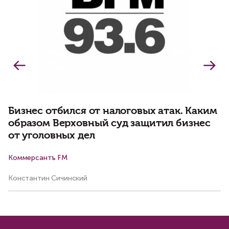
Бизнес отбился от налоговых атак. Каким
образом Верховный суд защитил бизнес
от уголовных дел
Коммерсантъ FM
Ар
Константин Сичинский
Ма