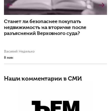
Станет ли безопаснее покупать
В
недвижимость на вторичке после
к
разъяснений Верховного суда?
и
д
Василий Неделько
Ал
8 мин
14
Наши комментарии в СМИ
Д
и