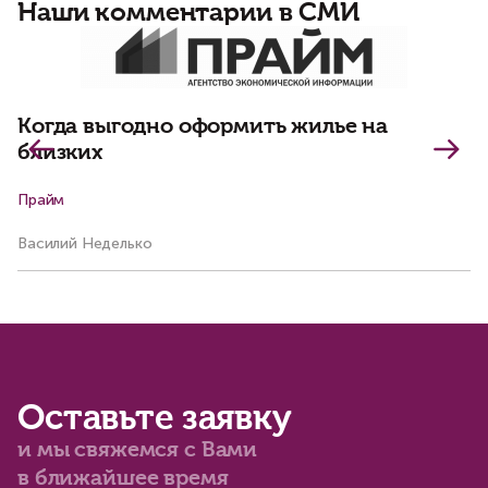
Наши комментарии в СМИ
П
Когда выгодно оформить жилье на
близких
Прайм
Р
Василий Неделько
Ва
Оставьте заявку
и мы свяжемся с Вами
в ближайшее время