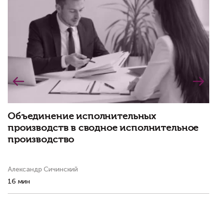
Объединение исполнительных
В
производств в сводное исполнительное
к
производство
и
д
Александр Сичинский
Ал
16 мин
14