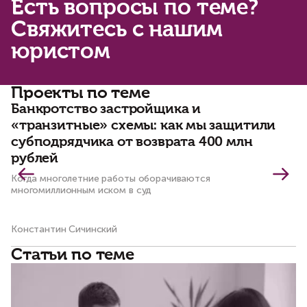
Есть вопросы по теме?
Свяжитесь с нашим
юристом
Проекты по теме
Банкротство застройщика и
К
«транзитные» схемы: как мы защитили
с
субподрядчика от возврата 400 млн
в
рублей
Пр
ис
Когда многолетние работы оборачиваются
пр
многомиллионным иском в суд
Константин Сичинский
Ма
Статьи по теме