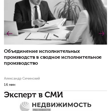
Объединение исполнительных
В
производств в сводное исполнительное
к
производство
и
д
Александр Сичинский
Ал
16 мин
14
Эксперт в СМИ
С