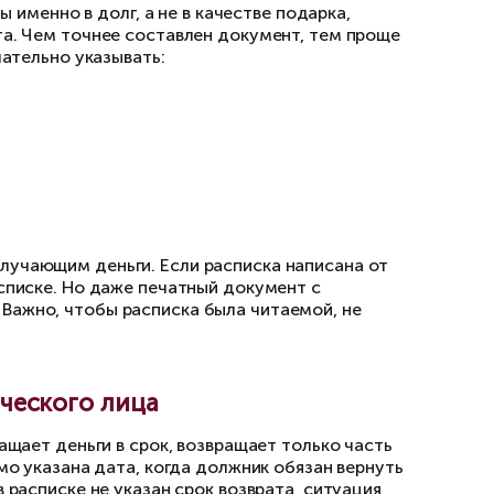
ка переданные ему денежные средства. Поэт
ранее: от проверки документа до фактическог
огда расписка подтверждает дого
ское лицо передает другому денежные средств
е вернуть. В юридическом смысле такая ситу
а между физическими лицами. По договору за
к) обязуется возвратить такую же сумму займа
и частью договоренности между сторонами. 
а займа и его условий может быть представле
тно, что деньги переданы именно в долг, а не в
без обязанности возврата. Чем точнее состав
рез суд. В расписке желательно указывать:
еса сторон;