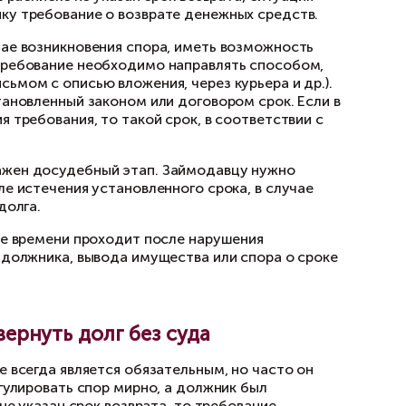
вая расписка;
средственно лицом, получающим деньги. Если
 спора о подписи на расписке. Но даже печат
 использован в суде. Важно, чтобы расписка
 факт передачи денег.
 расписке с физического лица
 если заёмщик не возвращает деньги в срок, в
а. Если в расписке прямо указана дата, когда
осле этой даты. Если в расписке не указан ср