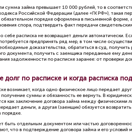
бражение создано с помощью ИИ
списка действительно может быть важным док
овора займа и определяет его основные услови
кже на каких условиях и в какой срок заемщи
цами письменный документ особенно важен: бе
вает намного сложнее.
лее того, если сумма займа превышает 10 000 
ажданского кодекса Российской Федерации (д
лжна быть в обязательном порядке оформлена 
учае возникновения спора, подтвердить факт 
нако сама по себе расписка не возвращает де
бровольно, потребуется предпринять ряд мер,
дготовить необходимые доказательства, обрат