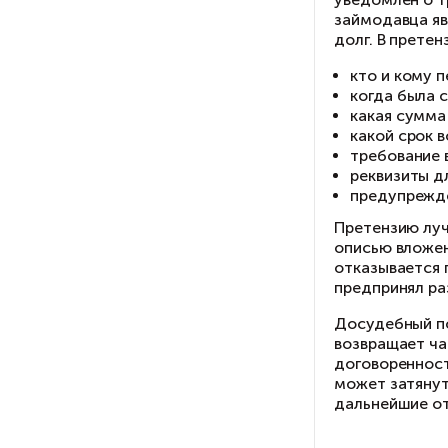
ре
Пр
по
ко
По
ра
по
Им
на
ес
Пр
об
ис