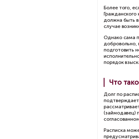
Изо
Ра
дог
та
ли
бы
Бо
Гр
до
сл
Од
до
по