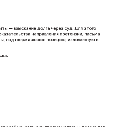
и направил его в адрес заемщика
цию ответчика. Иногда должник признает долг
ть график платежей. В таком случае важно не
зврата лучше оформлять письменно, иначе пр
что должник уже начал нарушать принятые на 
 всего оформить в виде соглашения о погаше
асписка составлена неправильно
ательство. Если документ составлен подробно
още. Если же расписка содержит ошибки, про
 другими доказательствами. Проблемы могут во
;