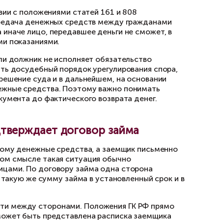
азательством передачи денег. Она подтверж
я, если из текста видно, кто, кому, когда и к
к должен вернуть долг. Для подтверждения за
з него доказать наличие долга и сам факт п
рублей, то в соответствии с положениями ста
алее «ГК РФ»), такая передача денежных сред
в письменной форме, а иначе лицо, передавше
передачи свидетельскими показаниями.
ньги автоматически. Если должник не исполня
 в том числе осуществить досудебный порядок
иться в суд, получить решение суда и в даль