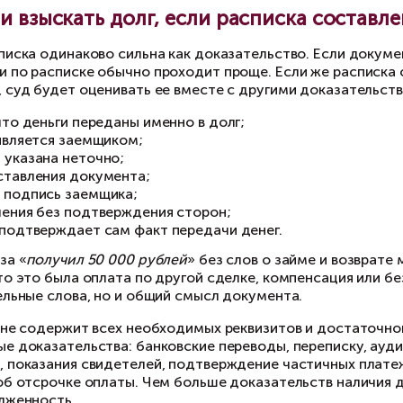
Досудебный порядок взыскания: к
судебный порядок взыскания долга по расписке
лезен. Письменная претензия показывает суду,
едомлен о требовании вернуть средства. Кроме 
ймодавца является обязательным, так как пом
лг. В претензии обычно указывают:
кто и кому передал деньги;
когда была составлена расписка;
какая сумма долга подлежит возврату;
какой срок возврата был нарушен;
требование вернуть долг полностью или оплат
реквизиты для платежа;
предупреждение об обращении в суд.
етензию лучше направлять способом, который 
исью вложения, курьерской доставкой, через
казывается получать письмо, это не всегда м