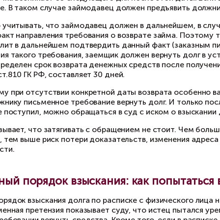
сумму долга цифрами и прописью;
дату передачи денег;
снование передачи: заем, деньги в долг, долго
срок возврата;
условия процентов, если они предусмотрены;
подпись заемщика и расшифровку подписи.
лательно, чтобы расписка была написана непо
ки, это может упростить доказывание в случае
бственноручной подписью должника может быть
держала противоречий и позволяла установить
Когда можно взыскивать долг по
аво на взыскание долга по расписке возникает,
лга или уклоняется от исполнения обязательств
ньги, просрочка возникает со следующего дня п