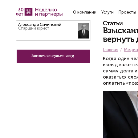
О компании
Услу
Ст
Александр Сичинский
Старший юрист
В
в
Гла
Заказать консультацию
Ко
вз
су
ок
оп