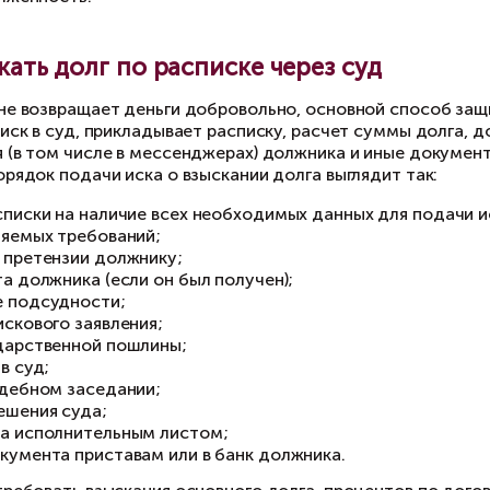
едпринял разумные действия для уведомления 
судебный порядок также помогает понять пози
звращает часть суммы или предлагает подписа
говоренностями. Любое изменение порядка во
жет затянуться. И в данном случае, понимая, 
льнейшие отношения по погашению долга лучше
Можно ли взыскать долг, если р
 каждая расписка одинаково сильна как доказ
долженности по расписке обычно проходит пр
рмулировки, суд будет оценивать ее вместе с
не указано, что деньги переданы именно в долг
неясно, кто является заемщиком;
сумма долга указана неточно;