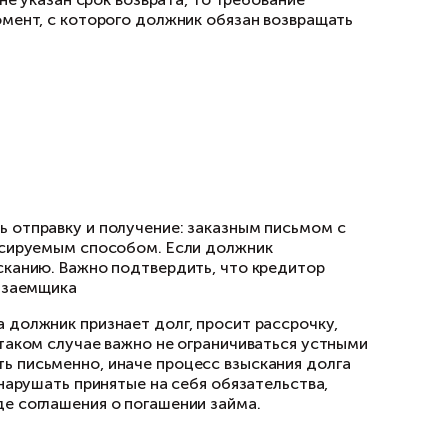
жен предъявить должнику требование о возвр
н в дальнейшем, в случае возникновения спор
зврате займа. Поэтому требование необходимо
ый факт (заказным письмом с описью вложения
жен вернуть долг в установленный законом ил
редств после получения требования, то такой 
ы возврата особенно важен досудебный этап
ть долг. И только после истечения установле
д с иском о взыскании долга.
ием не стоит. Чем больше времени проходит п
ьств, изменения адреса должника, вывода иму