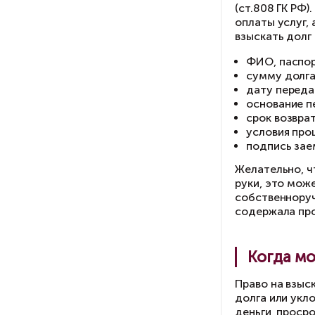
ис
по
До
по
ра
(з
со
Ра
пр
(ст
оп
вз