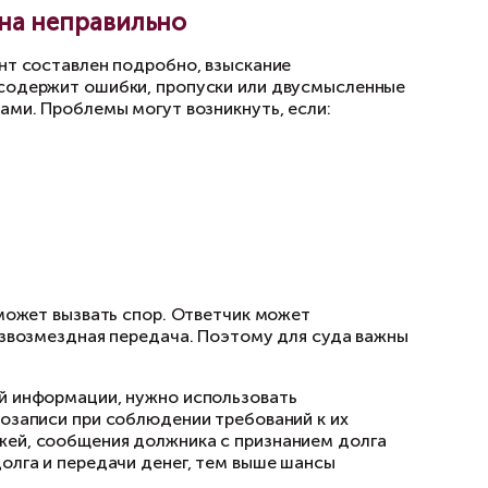
ак попытаться вернуть долг без
 с физического лица не всегда является обяз
 что истец пытался урегулировать спор мирно
того, если в расписке не указан срок возврат
огает зафиксировать момент, с которого долж
ить оставшуюся часть;
позволяет подтвердить отправку и получение
 нотариуса или иным фиксируемым способом. Е
ешает дальнейшему взысканию. Важно подтвер