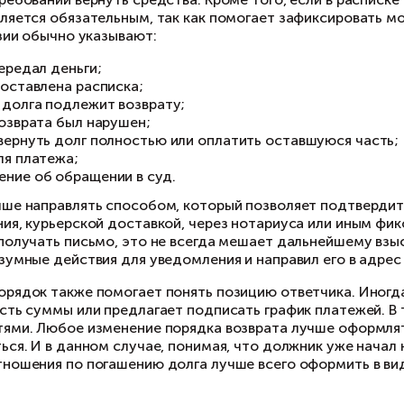
шается иначе. В таком случае займодавец дол
и этом надо учитывать, что займодавец долже
дтвердить факт направления требования о во
торый позволит в дальнейшем подтвердить данн
сле получения такого требования, заемщик дол
списке не определен срок возврата денежных с
ложениями ст.810 ГК РФ, составляет 30 дней.
енно поэтому при отсутствии конкретной дат
править должнику письменное требование верну
ли платеж не поступил, можно обращаться в су
актика показывает, что затягивать с обращен
язательства, тем выше риск потери доказател
ковой давности.