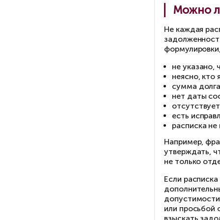
До
по
ув
за
до
Пр
оп
от