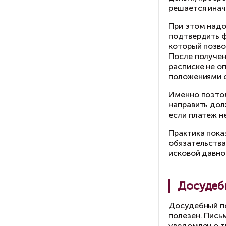
о
Же
ру
со
со
Пр
до
де