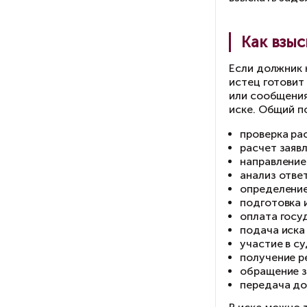
пр
До
во
до
мо
да
Не
за
фо