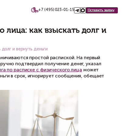
+7 (495)
такты
с физического лица: как вз
ческого лица: как взыскать долг и вернуть деньги
олг, стороны часто ограничиваются простой р
но: должник собственноручно подтвердил полу
 практике
взыскание долга по расписке с физи
мщик не возвращает деньги в срок, игнорируе
аличие долга.