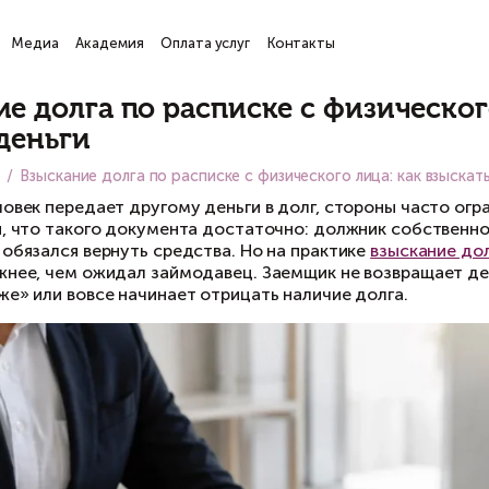
ги
Проекты
Медиа
Академия
Оплата услуг
Кон
атьи
зыскание долга по расписке 
ернуть деньги
вная
Медиа
Взыскание долга по расписке с физи
гда один человек передает другому деньги в д
гляд кажется, что такого документа достаточ
мму долга и обязался вернуть средства. Но на
азаться сложнее, чем ожидал займодавец. Зае
латить «позже» или вовсе начинает отрицать н