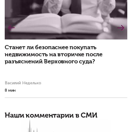
Станет ли безопаснее покупать
Д
недвижимость на вторичке после
р
разъяснений Верховного суда?
Василий Неделько
Ва
8 мин
3 
Наши комментарии в СМИ
Б