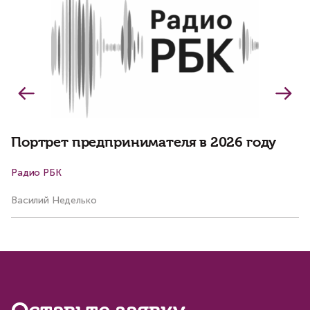
о
о
Портрет предпринимателя в 2026 году
Радио РБК
К
Василий Неделько
Ко