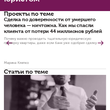
Проекты по теме
Сделка по доверенности от умершего
В
человека — ничтожна. Как мы спасли
о
клиента от потери 44 миллионов рублей
и
с
Почему важно проводить тщательную юридическую
проверку квартиры, даже если банк уже одобрил сделку.
Ка
ли
Марина Клепко
Ол
Статьи по теме