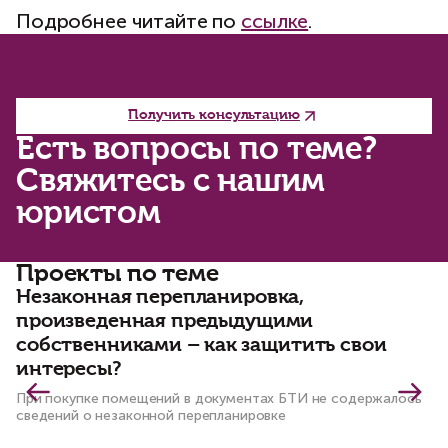
Подробнее читайте по
ссылке
.
Получить консультацию
Есть вопросы по теме?
Свяжитесь с нашим
юристом
Проекты по теме
Незаконная перепланировка,
Р
произведенная предыдущими
д
собственниками – как защитить свои
з
интересы?
Ис
ры
При покупке помещений в документах БТИ не содержалось
сведений о незаконной перепланировке