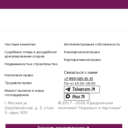
Частным клиентам
Интеллектуальная собственность
Судебные споры и досудебное
Коммерческое право
урегулирование споров
Корпоративное право
Недвижимость и строительство
Связаться с нами
Налоговое право
+7 (495) 023-01-15
Трудовое право
Пн-пт 10:00-18:00
Telegram
Инвест проекты и меры
господдержки
Max
г. Москва ул.
© 2017 - 2026 Юридическая
Щербаковская, д. 3, этаж
компания "Неделько и партнеры"
9, офис 909
Константин Сичинский