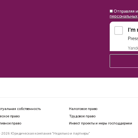
Верховного суда?
стантин Сичинский
Василий Неделько
мин
8 мин
Наши комментар
гда выгодно оформить
лье на близких
Доказательства на
оппонента или ино
Как их получить
йм
Арбитражная практика для 
илий Неделько
Марина Клепко