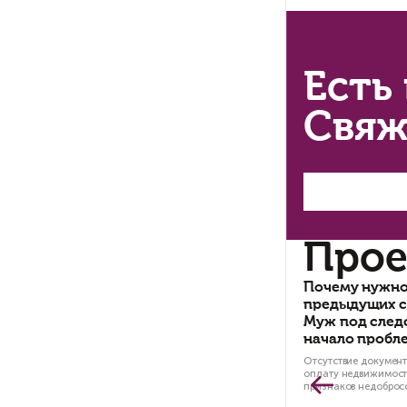
Пр
Сд
ра
до
кли