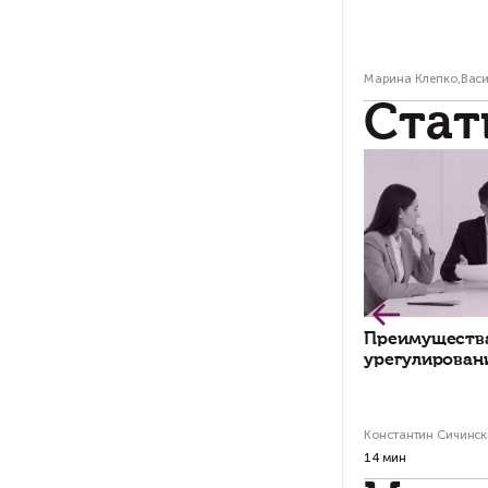
По
пр
Му
на
Отс
опл
при