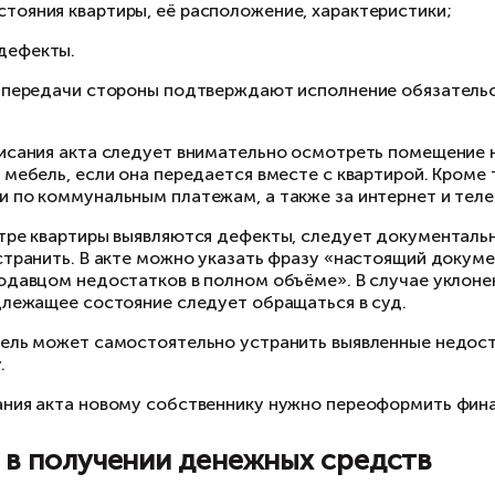
данные об объекте;
сведения о договоре купли-продажи квартиры;
описание состояния квартиры, её расположение
выявленные дефекты.
акте приёма-передачи стороны подтверждают 
етензий.
 время подписания акта следует внимательно 
кже оценить мебель, если она передается вмес
долженности по коммунальным платежам, а та
ли при осмотре квартиры выявляются дефекты,
одавца их устранить. В акте можно указать ф
транения продавцом недостатков в полном объ