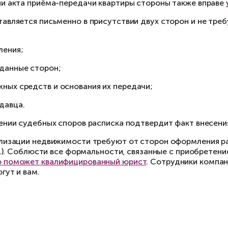
артиры в надлежащее состояние следует обращ
кже покупатель может самостоятельно устран
 к продавцу.
сле подписания акта новому собственнику ну
асписка в получении денежны
и подписании акта приёма-передачи квартиры 
кумент составляется письменно в присутствии
азывают:
дату составления;
паспортные данные сторон;
сумму денежных средств и основания их перед