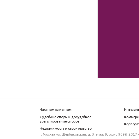
Кон
14 
Ко
жи
Пра
Вас