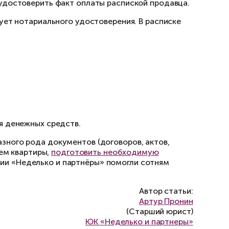
аться в суд.
ить выявленные недостатки за свой счёт и в
жно переоформить финансово-лицевой счёт на
х средств
стороны также вправе удостоверить факт опл
 двух сторон и не требует нотариального удо
ачи;