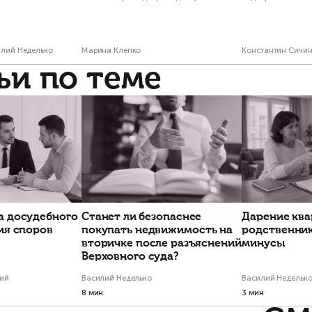
Есть вопросы по
Свяжитесь с на
Проекты по тем
чему нужно проверять
Сделка по доверен
едыдущих собственников.
умершего человек
ж под следствием –
ничтожна. Как мы 
чало проблем.
клиента от потери
миллионов рублей
утствие документов, подтверждающих
ату недвижимости, — один из
Почему важно проводить т
знаков недобросовестного продавца.
юридическую проверку квар
если банк уже одобрил сде