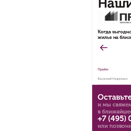
Мар
Пр
ур