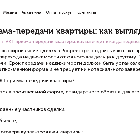
ги
Проекты
Медиа
Академия
Оплата услуг
Кон
атьи
КТ приема-передачи кварти
вная
Медиа
АКТ приема-передачи квартиры: как
ороны, зарегистрировавшие сделку в Росреес
ктического перехода недвижимости от одного
учаются ключи. Срок передачи недвижимости 
ставляется в письменной форме и не требует н
к выглядит АКТ приема передачи квартиры?
Т составляется в произвольной форме, станда
держит:
паспортные данные участников сделки;