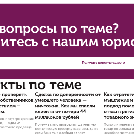
подпись продавца.
и возникновении судебных споров расписка по
елки по реализации недвижимости требуют от
список и т. п.). Соблюсти все формальности, 
кументацию поможет квалифицированный юр
ентов, помогут и вам.