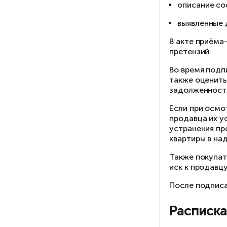
В 
пр
Во
та
за
Ес
пр
ус