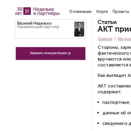
О компании
Услу
Ст
Василий Неделько
Управляющий партнёр
А
Гла
Ст
фа
Заказать консультацию
вр
со
Ка
АК
со