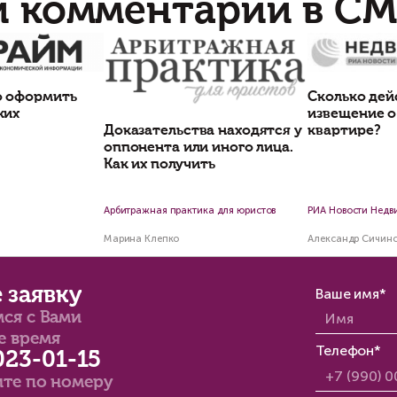
ина Клепко,Василий Неделько
Марина Клепко
Статьи по теме
еимущества досудебного
Станет ли безопас
егулирования споров
покупать недвижи
вторичке после ра