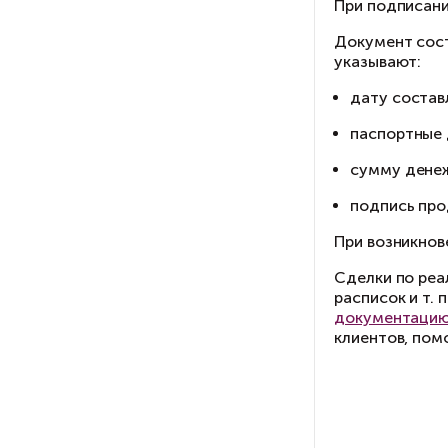
кв
Та
иск
По
Р
Пр
До
ук