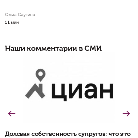
Ольга Саутина
Ма
11 мин
4 
Наши комментарии в СМИ
С
т
п
Долевая собственность супругов: что это