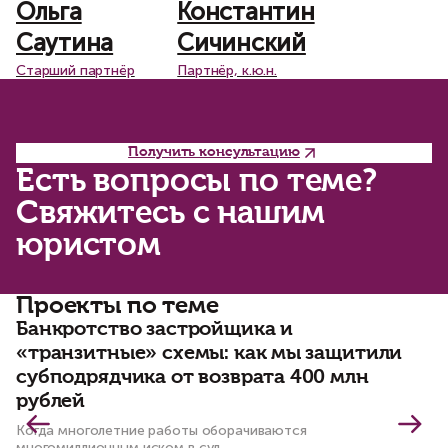
Ольга
Константин
Саутина
Сичинский
Старший партнёр
Партнёр, к.ю.н.
Получить консультацию
Есть вопросы по теме?
Свяжитесь с нашим
юристом
Проекты по теме
Банкротство застройщика и
К
«транзитные» схемы: как мы защитили
с
субподрядчика от возврата 400 млн
в
рублей
Пр
ис
Когда многолетние работы оборачиваются
пр
многомиллионным иском в суд