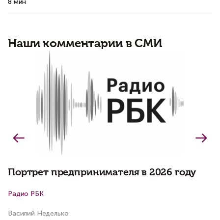
8 мин
11
Наши комментарии в СМИ
Б
о
о
Портрет предпринимателя в 2026 году
Радио РБК
К
Василий Неделько
Ко