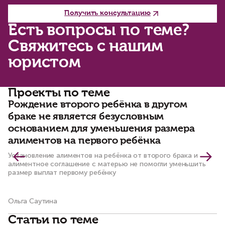
Получить консультацию
Есть вопросы по теме?
Свяжитесь с нашим
юристом
Проекты по теме
Рождение второго ребёнка в другом
К
браке не является безусловным
р
основанием для уменьшения размера
е
алиментов на первого ребёнка
По
ру
Установление алиментов на ребёнка от второго брака и
ка
алиментное соглашение с матерью не помогли уменьшить
размер выплат первому ребёнку
Ольга Саутина
Ол
Статьи по теме