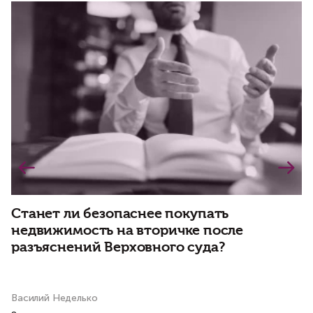
Станет ли безопаснее покупать
И
недвижимость на вторичке после
и
разъяснений Верховного суда?
Василий Неделько
Ол