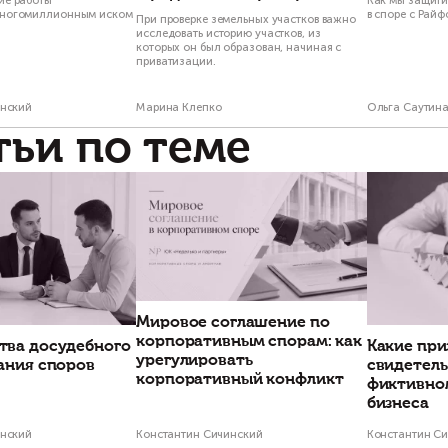
Ольга Саутина
Кон
Старший партнёр
Партнё
Есть вопросы п
Свяжитесь с н
Проекты по тем