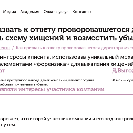
ги
Проекты
Медиа
Академия
Оплата услуг
Кон
Проекты
Как призвать к ответу про
выявить схему хищений и в
Главная
Проекты
Как призвать к ответу провор
Защитили интересы клиента, использо
анализа с элементами «форензика» дл
Результат
Была выявлена схема преступного вывода денег компании, клиен
возможность истребовать причиненные убытки.
Представляли интересы участника 