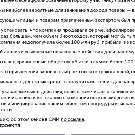
компанией отказался и предоставил нашему 
последние три года договорам, а также непол
недостаточно, и клиент обратился к нам в на
вывода денег.
Как защитили интересы клиента
Юристом был определен круг вероятных способ
его в отсутствие всей полноты документов. Дл
1) были определены все аффилированные второ
2) определены наиболее вероятные для заниже
3) по интересующим лицам и товарам привлеч
Так удалось установить, что компания продав
объеме в 10 раз большем, чем объем биоотходо
результате компания недополучила более 100 
Проведенный анализ и выявленные незаконные