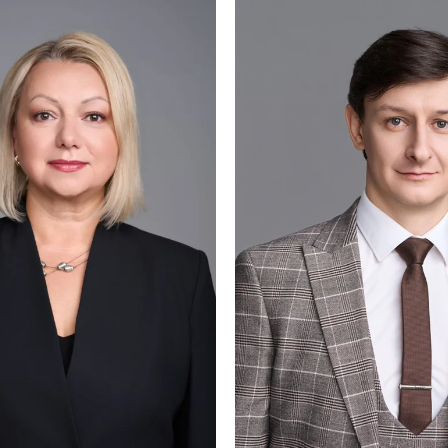
— истребовать все причиненные обществу убыт
— обратиться о привлечении виновных лиц не т
— за счет взысканных денежных средств полу
— поскольку указанные выше действия, вели, 
привести к доначислению и взысканию с компа
данных фактов и инициирование нашим клиент
ответственности.
См. публикацию об этом кейсе в СМИ
по ссыл
Команда проекта