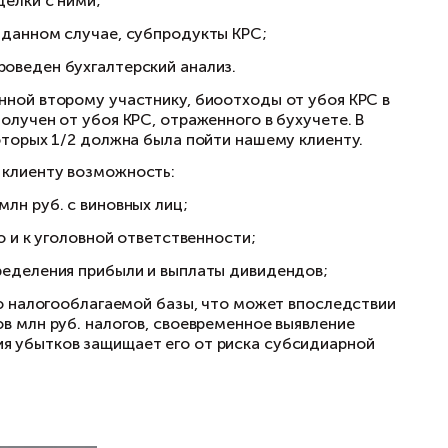
клиенту лишь некоторую отрывочную информа
ную версию бухучета. Этих данных для полноц
дежде, что мы сможем провести точечный анал
ов «вывода» денег, что позволило сузить обл
я этого:
му участнику лица и сделки с ними;
ния дохода товары — в данном случае, субпр
енным экспертом был проведен бухгалтерский 
ала фирме, аффилированной второму участник
в, который мог быть получен от убоя КРС, от
млн руб. прибыли, из которых 1/2 должна был
 действия дали нашему клиенту возможность: