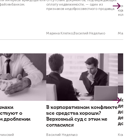
стантин Сичинский
р, к.ю.н.
о теме?
ашим юристом
Получить консультацию
е