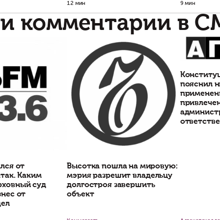
Банкротство застройщика и
Как отказаться о
«транзитные» схемы: как мы
приобретения
защитили субподрядчика от
сомнительного 
возврата 400 млн рублей
участка, не влез
юридические пр
Когда многолетние работы
оборачиваются многомиллионным иском
При проверке земельных
в суд
исследовать историю уча
которых он был образов
приватизации.
Константин Сичинский
Марина Клепко
Статьи по теме