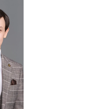
ки в сумме более 100 млн руб. с виновных ли
олько к гражданской, но и к уголовной ответс
чить источник для распределения прибыли и в
в том числе, к занижению налогооблагаемой б
нии нескольких десятков млн руб. налогов, с
ом процедуры взыскания убытков защищает ег
ке
.