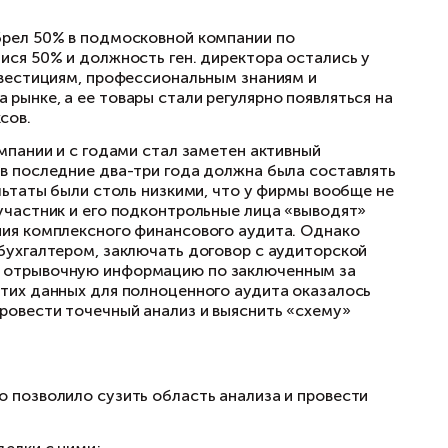
пании и его подконтрольные лица «выводят» д
торый 6 лет назад приобрел 50% в подмосковн
к контроль за оставшимися 50% и должность г
ента и благодаря его инвестициям, профессио
обрела известность на рынке, а ее товары ста
ов и торговых комплексов.
влялись на развитие компании и с годами ста
нта, прибыль компании в последние два-три г
ности, финансовые результаты были столь низ
одозревал, что второй участник и его подкон
итуацию путем проведения комплексного фина
ндиректором и главным бухгалтером, заключат