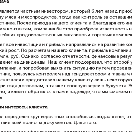
Проблема
Клиент подозревает, что второй участник ком
преступным путем.
Клиент и задача
Наш клиент является частным инвестором, ко
производству мяса и мясопродуктов, тогда ка
второго участника. После прихода нашего кли
коммерческим контактам, компания быстро при
полках крупнейших продовольственных магазин
Несколько лет все инвестиции и прибыль напра
экономический рост. По расчетам нашего клие
от 30 до 50 млн. руб. Однако, согласно отчет
оставалось денег на дивиденды. Наш клиент п
деньги из компании, и попробовал выяснить с
второй участник, пользуясь контролем над ге