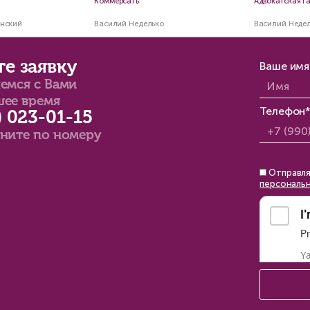
Мировое соглаш
корпоративным 
Преимущества досудебного
урегулировать
урегулирования споров
корпоративный 
Константин Сичинский
Константин Сичинский
14 мин
12 мин
Наши коммента