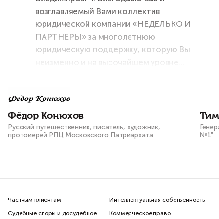
возглавляемый Вами коллектив
юридической компании «НЕДЕЛЬКО И
ПАРТНЕРЫ» за многолетнюю
юридическую поддержку, которую Вы
неизменно и на высочайшем уровне
оказываете мне и моему штабу во всех
наших проектах и начинаниях!
Фёдор Конюхов
Тим
Русский путешественник, писатель, художник,
Генер
протоиерей РПЦ Московского Патриархата
№1"
Частным клиентам
Интеллектуальная собственность
Судебные споры и досудебное
Коммерческое право