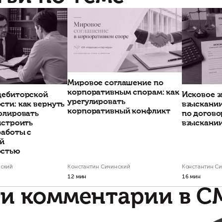
Свяжитесь с н
Проекты по тем
Банкротство застройщика и
Как отказаться о
«транзитные» схемы: как мы
приобретения
защитили субподрядчика от
сомнительного 
возврата 400 млн рублей
участка, не влез
юридические пр
Когда многолетние работы
оборачиваются многомиллионным иском
При проверке земельных
в суд
исследовать историю уча
которых он был образов
приватизации.