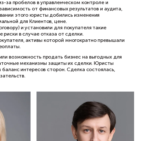
риск, что, получив их, покупатель сможет отк
стороной, содержал жесткие санкции для про
р.), которые могли снизить стоимость сделки 
ку Клиентов и минимизировать их риски при п
иентов и выяснили, что из-за пробелов в упра
ставить цену сделки в зависимость от финанс
ному снижению. На основании этого юристы д
о фиксированной, оптимальной для Клиентов, 
ентов (продавцов по договору) и установили 
ы серьезные финансовые риски в случае отказ
т основной компании покупателя, активы кот
ло для Клиентов риск неоплаты.