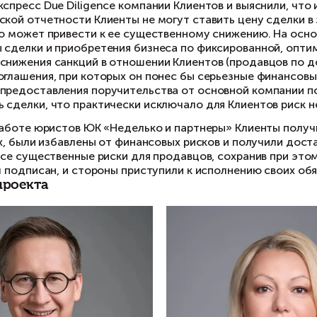
всем «ноу-хау». Соответственно, существовал 
того, проект договора, предложенный другой 
плановых показателей, нарушение гарантий и п
Перед нами стояла задача – сопроводить сдел
при этом баланс интересов сторон.
Как защитили интересы клиента
​Для выполнения поставленной задачи юристы:
провели экспресс Due Diligence компании Кл
бухгалтерской отчетности Клиенты не могут 
так как это может привести к ее существен
структуры сделки и приобретения бизнеса п
добились снижения санкций в отношении Кли
условия соглашения, при которых он понес б
добились предоставления поручительства о
стоимость сделки, что практически исключа