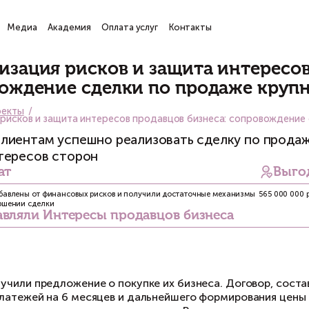
ги
Проекты
Медиа
Академия
Оплата услуг
Кон
Проекты
Минимизация рисков и защи
сопровождение сделки по 
Главная
Проекты
Минимизация рисков и защита интересов продавцов
Помогли клиентам успешно реализовать
баланс интересов сторон
Результат
Клиенты были избавлены от финансовых рисков и получили дост
защиты при совершении сделки
Представляли Интересы продавцов 