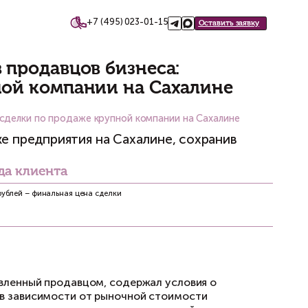
+7 (495)
такты
та интересов продавцов би
продаже крупной компании 
 бизнеса: сопровождение сделки по продаже крупн
 сделку по продаже предприятия на С
Выгода клиента
аточные механизмы
565 000 000 рублей – финальная цена сделки
бизнеса