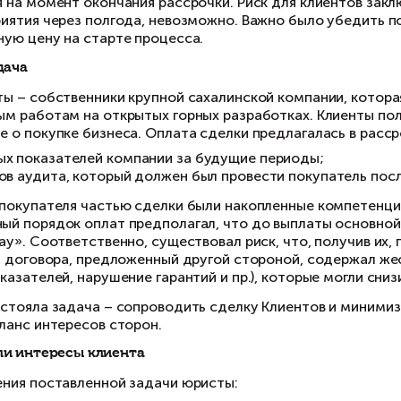
Проблема
Клиенты получили предложение о покупке их б
рассрочке платежей на 6 месяцев и дальнейш
предприятия на момент окончания рассрочки. Р
цена предприятия через полгода, невозможно
фиксированную цену на старте процесса.
Клиент и задача
Наши Клиенты – собственники крупной сахали
буровзрывным работам на открытых горных ра
предложение о покупке бизнеса. Оплата сделки
финансовых показателей компании за будущ
результатов аудита, который должен был пр
Важной для покупателя частью сделки были нак
Предложенный порядок оплат предполагал, чт