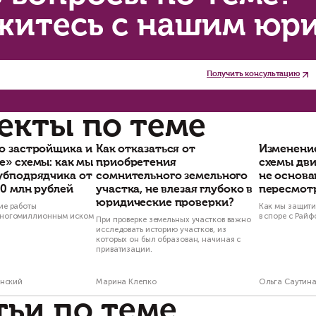
Василий Неделько
Оль
Управляющий партнёр
Старш
Есть вопросы п