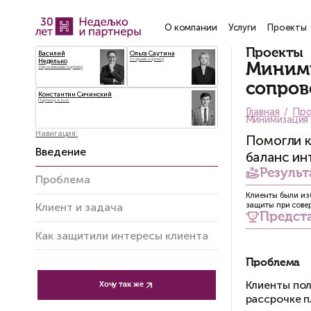
О компании
Услу
Василий
Ольга Саутина
Старший партнёр
Неделько
Управляющий партнёр
Константин Сичинский
Партнёр, к.ю.н.
Навигация:
Введение
Проблема
Клиент и задача
Как защитили интересы клиента