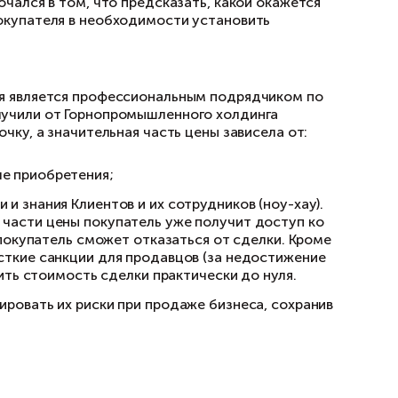
изнеса. Договор, составленный продавцом, с
его формирования цены в зависимости от рын
иск для клиентов заключался в том, что пред
. Важно было убедить покупателя в необходим
нской компании, которая является профессио
зработках. Клиенты получили от Горнопромыш
 предлагалась в рассрочку, а значительная ча
ие периоды;
овести покупатель после приобретения;
опленные компетенции и знания Клиентов и их
о до выплаты основной части цены покупатель