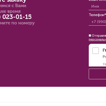
дебиторской
задолженностью
Александр Сичинский
Константин Сичинский
14 мин
12 мин
Наши коммента
Портрет предпринимателя в