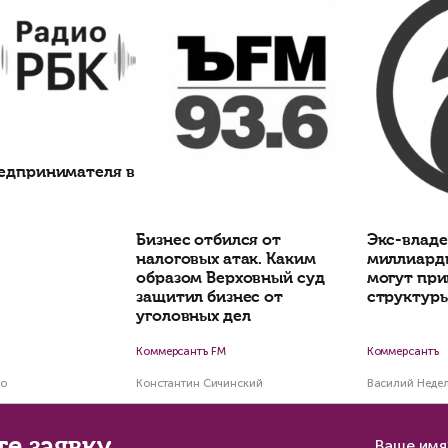
Константин Сичинский
Марина Клепко
Статьи по теме
Мировое соглаш
корпоративным 
Взыскание дебиторской
урегулировать
задолженности: как вернуть
корпоративный 
долг, контролировать
платеж и выстроить
регламент работы с