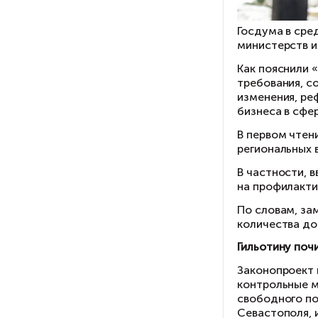
Го
ми
Ка
тр
из
би