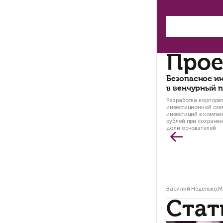
«б
Во
вл
ре
по
ос
На
пр
гр
«О
Во
ви
со
ос
ме
за