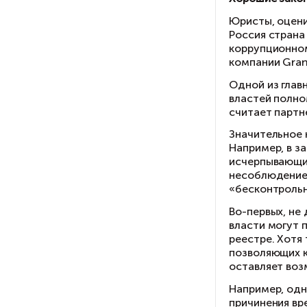
Би
эп
из
до
ко
Те
ус
Пр
св
по
се
ли
ср
Со
Бл
с 