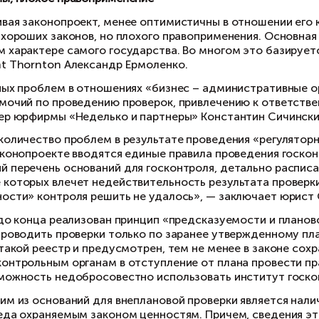
знес омбудсмен по вопросам соблюдения прав
идемиологического надзора Дмитрий Порочкин 
вечная проблема деления полномочий, когда н
кументы, но каждый со своим видением, проч
нтролируется и Ростехнадзором и Государстве
перь, по идее, будут узаконены чек-листы, ко
тановленного списка, а не все, что вздумаетс
езидент Московского транспортного союза Юр
оим правом давать формальный отказ, без объяс
лучится. «Законопроект долгожданный. Возьме
годня получить просто, но потом каждый внов
цензий и нести соответствующую бумажку в Р
едства делать все это самостоятельно, через 
председателю общественной комиссии по пож
удян нравится в законопроекте норма, требую
прокуратурой.