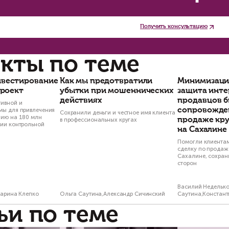
есконтрольности» контроля решить не удалось
-первых, не до конца реализован принцип «пр
асти могут проводить проверки только по за
естре. Хотя такой реестр и предусмотрен, тем
зволяющих контрольным органам в отступление
тавляет возможность недобросовестно использ
пример, одним из оснований для внеплановой п
ичинения вреда охраняемым законом ценностя
аждан и организаций, информации от других о
чевидно, что «создать» подобное основание д
-вторых, сам перечень видов контроля предст
дов госконтроля с выездом на место: инспекц
блюдением обязательных требований и выездн
уществляются даже без взаимодействия с про
ньше, однако ожидать заметного снижения адм
кона пока представляется преждевременным», 