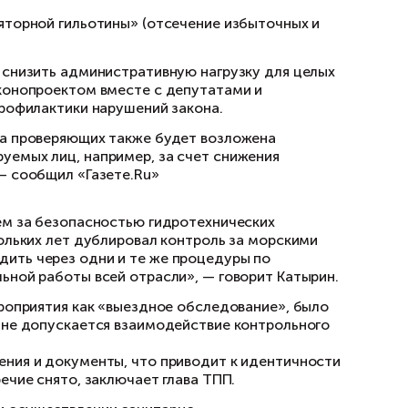
онце прошлого года по предложениям федерал
онтрольных (надзорных) мероприятий. Акцент в
знеса.
я РФ Алексея Херсонцева, основной задачей 
ечение бизнеса к ответственности».
именения цифровых технологий, что расширит
предполагается специальное правовое регули
мических зон, в том числе на территориях Ре
 «Сириус», в арктической зоне РФ.
так называемой «регуляторной гильотины» (о
у с 1 июля 2021 года.
конопроект «позволяет снизить администрати