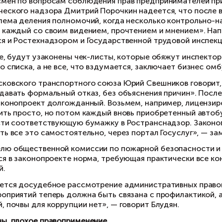
раслей экономики». После консультаций и сов
новниками, удалось либерализовать законопро
онтролеры будут обязаны осуществлять консу
язанность по стимулированию добросовестног
личества контроля в отношении наиболее безо
езидент ТПП Сергей Катырин.
 его словам, удалось решить давнюю проблему
оружений. «Дело в том, что данный вид контр
ртами. Данное обстоятельство принуждало пр
скольку раз, что было явным административны
оме того, в случае применения инспекторами 
тановлено четкое правило: «при проведении в
гана с контролируемым лицом».
йчас контролеры вправе запрашивать у предп
ыездного обследования» и «выездной проверки»