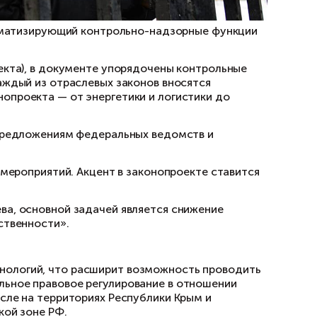
ении законопроект, систематизирующий контро
(разработчик законопроекта), в документе уп
конах. Практически в каждый из отраслевых з
фера применения законопроекта — от энергет