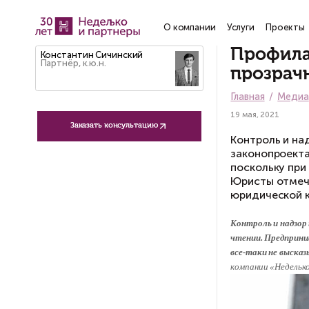
О компании
Услу
П
Константин Сичинский
Партнёр, к.ю.н.
п
Гла
19 м
Заказать консультацию
Ко
за
по
Юр
юр
Кон
чте