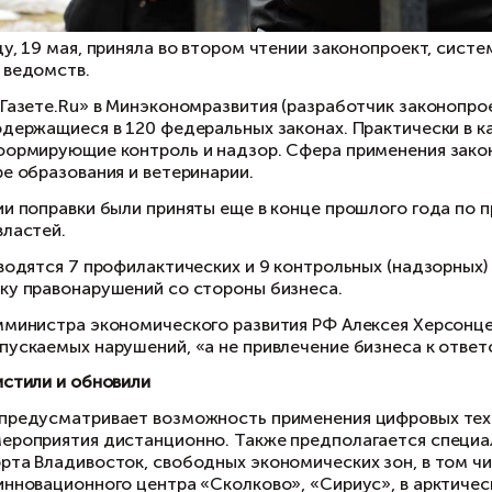
сдума в среду, 19 мая, приняла во втором чт
нистерств и ведомств.
к пояснили «Газете.Ru» в Минэкономразвития 
ебования, содержащиеся в 120 федеральных за
менения, реформирующие контроль и надзор. С
знеса в сфере образования и ветеринарии.