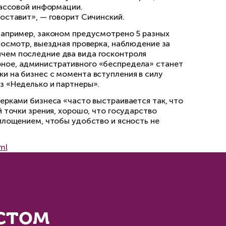
министративных правонарушений и большая ч
на с профилактикой, а не с наказанием. А та
орит Блудян.
ичны в отношении его коррупционной емкости
оприменения. Основная проблема не столько в
о многом это базируется на его неэффективно
 – административные органы» является даже н
ивлечению к ответственности, а «бесконтроль
» Константин Сичинский.
роведения «регуляторной гильотины» было убр
ила проведения госконтроля, реестр проверок
оля, детально расписаны правила проведения
ть результата проверки. «Тем не менее полн