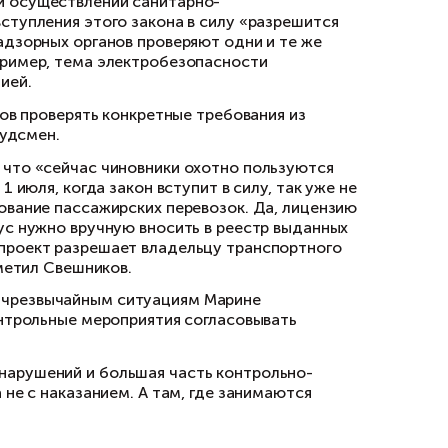
местной работы над законопроектом вместе с
ект, усилить систему профилактики нарушений
льтирование бизнеса. На проверяющих также 
о поведения контролируемых лиц, например, 
пасных предприятий», — сообщил «Газете.Ru»
, связанную с контролем за безопасностью г
оля на протяжении нескольких лет дублировал
едпринимателей проходить через одни и те ж
м барьером для нормальной работы всей отрас
такого контрольного мероприятия как «выездн
ыездного обследования не допускается взаим
ринимателя любые сведения и документы, что 
. Теперь это противоречие снято, заключает 