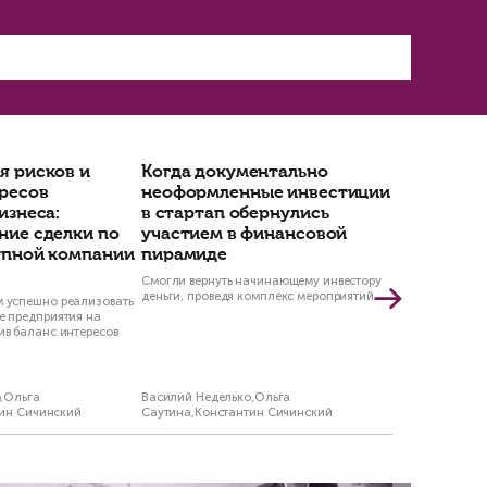
», — заключает юрист Сичинский.
едсказуемости и плановости» контроля, согла
ранее утвержденному плану, отраженному в сп
 не менее в законе сохраняется достаточно «
 от плана провести практически любую прове
овать институт госконтроля в собственных и
роверки является наличие у контрольного орг
м. Причем, сведения эти могут быть получен
рганов или из средств массовой информации.
ля проверки труда не составит», — говорит С
авляется избыточным. Например, законом пре
ионный визит, рейдовый осмотр, выездная пров
ое обследование. «Причем последние два вид
веряемым лицом. Наверное, административно
инистративной нагрузки на бизнес с момента
— говорит Сичинский из «Неделько и партнер