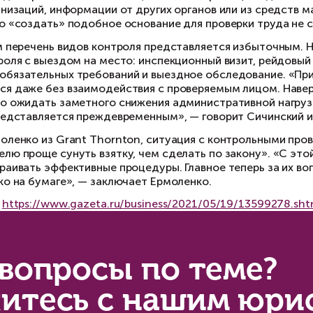
акже внедряется досудебное рассмотрение ад
дзорных мероприятий теперь должна быть связа
офилактикой, почвы для коррупции нет», — гов
рошие законы, плохое правоприменение
исты, оценивая законопроект, менее оптимист
ссия страна хороших законов, но плохого прав
ррупционном характере самого государства. В
мпании Grant Thornton Александр Ермоленко.
ной из главных проблем в отношениях «бизнес
астей полномочий по проведению проверок, пр
итает партнер юрфирмы «Неделько и партнеры
ачительное количество проблем в результате п
пример, в законопроекте вводятся единые прав
черпывающий перечень оснований для госконтр
соблюдение которых влечет недействительнос