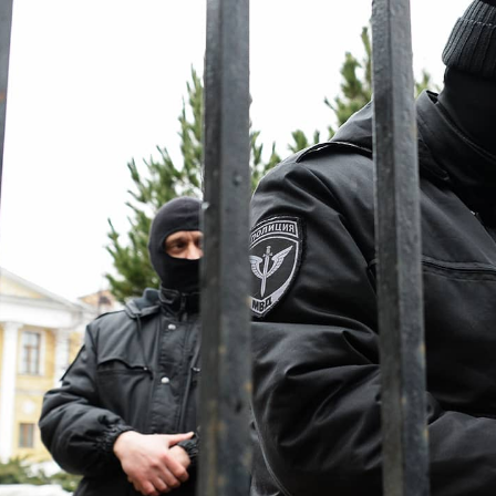
-таки не высказывают. Юристы
отмечают коррупционную с
пании «Неделько и партнеры»
Константин Сичинский.