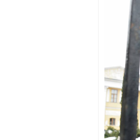
все
ком