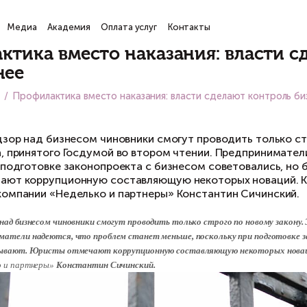
ги
Проекты
Медиа
Академия
Оплата услуг
Кон
рофилактика вместо наказа
розрачнее
вная
Медиа
Профилактика вместо наказания: вл
ая, 2021
нтроль и надзор над бизнесом чиновники смогу
конопроекта, принятого Госдумой во втором ч
скольку при подготовке законопроекта с бизн
исты отмечают коррупционную составляющую
идической компании «Неделько и партнеры» К
троль и надзор над бизнесом чиновники смогут проводить то
нии. Предприниматели надеются, что проблем станет меньше