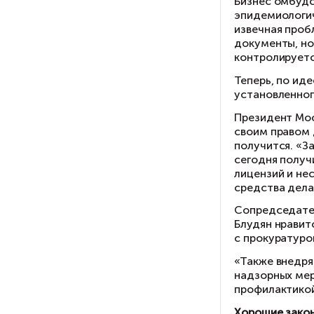
от
чи
«К
об
ко
пр
По
со
по
не
Кр
ус
ор
Се
«в