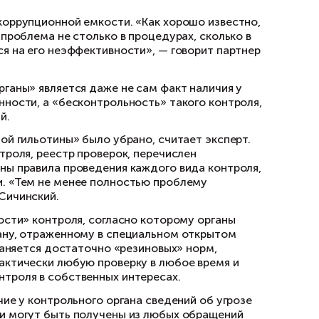
 предпринимателей при осуществлении санит
надеется, что после вступления этого закона
есколько контрольно-надзорных органов прове
тением и мнением». Например, тема электроб
нной трудовой инспекцией.
торые обяжут инспекторов проверять конкретн
я, заключает бизнес омбудсмен.
ий Свешников говорит, что «сейчас чиновник
нения причин». После 1 июля, когда закон вст
м, например, лицензирование пассажирских п
ь приобретенный автобус нужно вручную внос
остранснадзор. Законопроект разрешает влад
портал Госуслуг», — заметил Свешников.
арной безопасности и чрезвычайным ситуац
щая практически все контрольные мероприятия