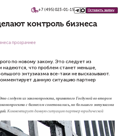
+7 (495)
такты
ния: власти сделают контро
асти сделают контроль бизнеса прозрачнее
т проводить только строго по новому закону.
тении. Предприниматели надеются, что пробл
есом советовались, но большого энтузиазма вс
 некоторых новаций. Комментирует данную 
онстантин Сичинский.
лько строго по новому закону. Это следует из законопроект
, поскольку при подготовке законопроекта с бизнесом совет