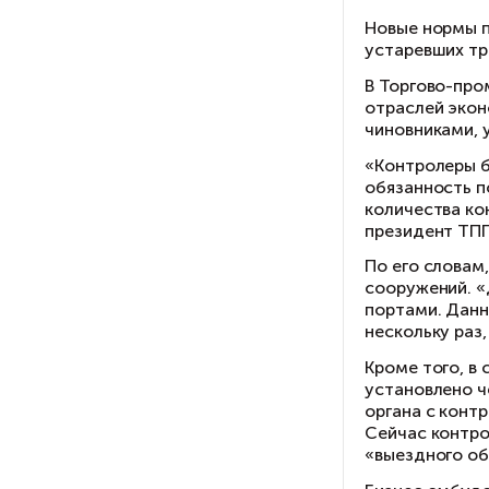
В 
ре
В 
на
По
ко
Ги
За
ко
св
Се
Но
уст
В 