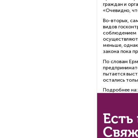
«Т
на
пр
Хо
Юр
Ро
ко
ко
Од
вл
сч
Зн
На
ис
не