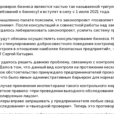
первом чтении поправки были приняты еще в к
гиональных властей.
частности, вводятся 7 профилактических и 9 к
 профилактику правонарушений со стороны би
 словам, замминистра экономического развити
личества допускаемых нарушений, «а не привл
льотину почистили и обновили
конопроект предусматривает возможность пр
нтрольные мероприятия дистанционно. Также 
ободного порта Владивосток, свободных эконо
вастополя, инновационного центра «Сколково»,
вые нормы проверок бизнеса являются частью 
аревших требований к бизнесу) и вступят в сил
Торгово-промышленно палате пояснили, что за