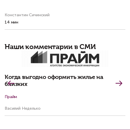
р
Константин Сичинский
Ва
14 мин
8 
Наши комментарии в СМИ
С
п
Когда выгодно оформить жилье на
близких
Прайм
Р
Василий Неделько
Ал