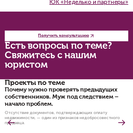
ЮК «Неделько и партнеры»
Получить консультацию
Есть вопросы по теме?
Свяжитесь с нашим
юристом
Проекты по теме
Почему нужно проверять предыдущих
С
собственников. Муж под следствием –
ч
начало проблем.
к
Отсутствие документов, подтверждающих оплату
По
недвижимости, — один из признаков недобросовестного
пр
продавца.