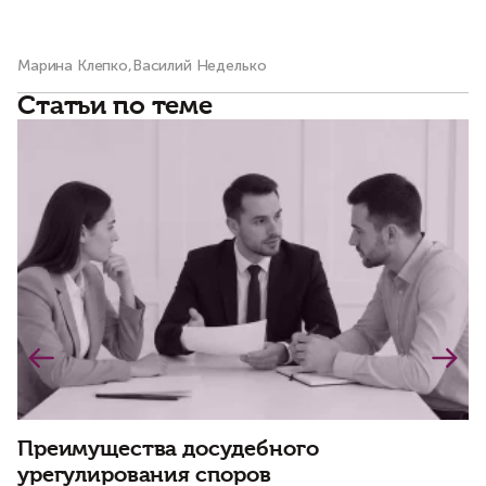
Марина Клепко,Василий Неделько
Ма
Статьи по теме
Преимущества досудебного
С
урегулирования споров
н