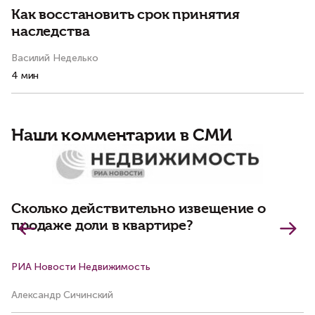
Как восстановить срок принятия
П
наследства
Василий Неделько
Ал
4 мин
3 
Наши комментарии в СМИ
З
д
р
Сколько действительно извещение о
продаже доли в квартире?
РИА Новости Недвижимость
К
Александр Сичинский
Ва