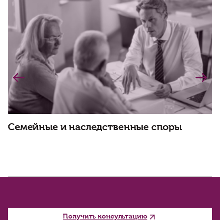
Семейные и наследственные споры
Ч
Получить консультацию