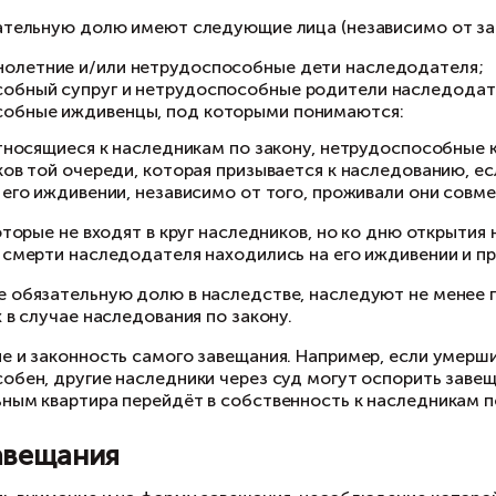
лностью рассчитался с продавцом, существует
лее важно изучить законность права собствен
угие лица, имеющие законное право на получе
следования по закону. Однако существует тако
аво на обязательную долю имеют следующие л
несовершеннолетние и/или нетрудоспособные
нетрудоспособный супруг и нетрудоспособные
нетрудоспособные иждивенцы, под которыми 
 граждане, относящиеся к наследникам по зако
уг наследников той очереди, которая призывае
ходились на его иждивении, независимо от тог
 граждане, которые не входят в круг наследни
нее года до смерти наследодателя находились
ца, имеющие обязательную долю в наследстве,