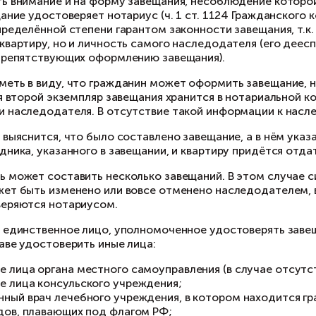
ждого из них в случае наследования по закону.
еет значение и законность самого завещания. 
л недееспособен, другие наследники через су
действительным квартира перейдёт в собствен
орма завещания
жно обратить внимание и на форму завещания
авилу, завещание удостоверяет нотариус (ч. 1 
ступает в определённой степени гарантом зако
кументы на квартиру, но и личность самого на
болеваний, препятствующих оформлению завещ
обходимо иметь в виду, что гражданин может 
азать. И хотя второй экземпляр завещания хра
мент смерти наследодателя. В отсутствие так