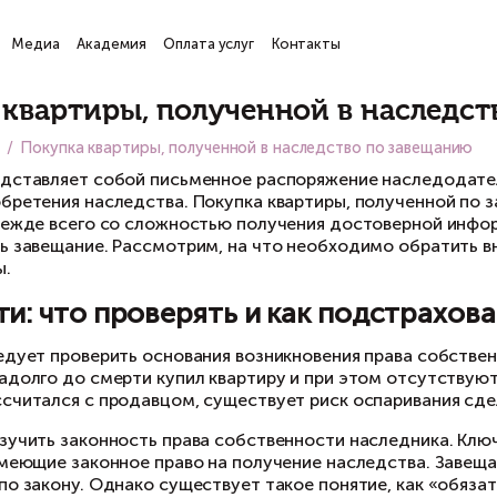
ги
Проекты
Медиа
Академия
Оплата услуг
Кон
атьи
окупка квартиры, полученн
вная
Медиа
Покупка квартиры, полученной в на
вещание представляет собой письменное расп
особов приобретения наследства. Покупка квар
язано это прежде всего со сложностью получ
гут оспорить завещание. Рассмотрим, на что
кой квартиры.
пасности: что проверять и к
я начала следует проверить основания возник
ажданин незадолго до смерти купил квартиру 