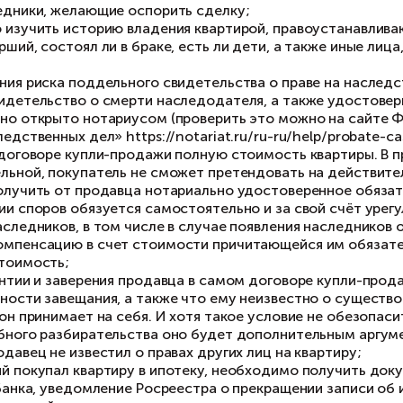
ё это значительно усложняет установление на
авещательный отказ
ё одна опасность, которая может скрываться в
рмином понимается возложение на наследника
ущественного характера. В случае с квартира
льзования квартирой на определённый срок или 
льзования сохраняется и в случае продажи кв
инимизация рисков при поку
ли покупатель намерен приобрести квартиру,
едующие действия по минимизации рисков:
по возможности не приобретать квартиру, уна
времени прошло с момента оформления продав