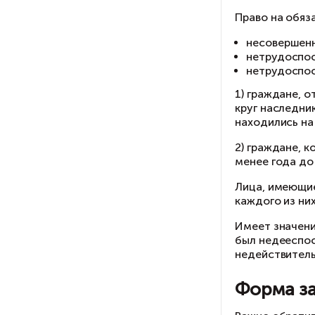
по
Да
др
на
Пр
1)
кр
на
2)
ме
Ли