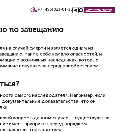
+7 (495)
такты
ой в наследство по завеща
следство по завещанию
оряжение наследодателя на случай смерти и я
тиры, полученной по завещанию, таит в себе 
ения достоверной информации о возможных на
 необходимо обратить внимание покупателю п
ак подстраховаться?
новения права собственности самого наследод
и при этом отсутствуют документальные доказ