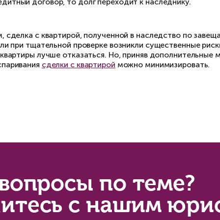
другие наследники, желающие оспорить сделк
внимательно изучить историю владения кварти
кем жил умерший, состоял ли в браке, есть ли 
доли»;
для исключения риска поддельного свидетельс
продавца свидетельство о смерти наследодате
действительно открыто нотариусом (проверит
Реестр наследственных дел» https://notariat.ru
указывать в договоре купли-продажи полную ст
недействительной, покупатель не сможет пре
до сделки получить от продавца нотариально 
возникновении споров обязуется самостоятель
претензии наследников, в том числе в случае
денежную компенсацию в счет стоимости при
указанную стоимость;
указать гарантии и заверения продавца в сам
действительности завещания, а также что ему 
всех споров он принимает на себя. И хотя тако