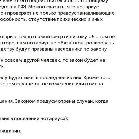
Например, если умерший в силу возраста или 
д могут оспорить завещание. В случае призна
ность к наследникам по закону.
, несоблюдение которой влечёт его недействи
ст. 1124 Гражданского кодекса РФ). Можно ска
нности завещания, т.к. он проверяет не толь
следодателя (его дееспособность, отсутствие
ания).
оформить завещание, но при этом до самой с
нится в нотариальной конторе, сам нотариус н
ой информации к наследству будут призваны н