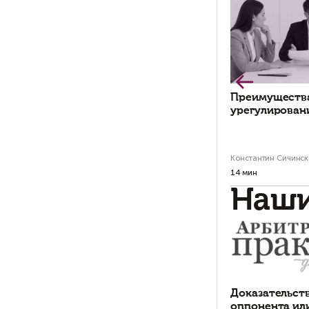
Ка
мы