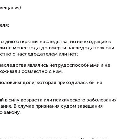
 риск оспаривания сделки.
ности наследника. Ключевой вопрос в данном
ние наследства. Завещание имеет приоритет 
е понятие, как «обязательная доля в наследст
ица (независимо от завещания):
 дети наследодателя;
 родители наследодателя;
понимаются:
ну, нетрудоспособные ко дню открытия наслед
тся к наследованию, если не менее года до с
о, проживали они совместно с наследодателем
ков, но ко дню открытия наследства являлись 
 на его иждивении и проживали совместно с 
 наследуют не менее половины доли, которая