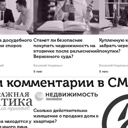
Есть вопросы по
Свяжитесь с на
Проекты по тем
к стратегическое
Незаконная
шление и комплексный
перепланировка,