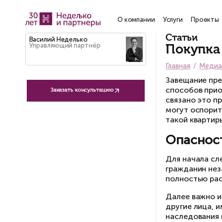
О компании
Услу
Ст
Василий Неделько
Управляющий партнёр
П
Гла
За
сп
Заказать консультацию
св
мо
та
О
Дл
гр