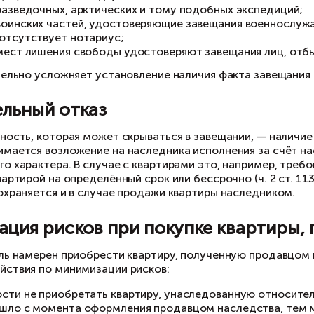
ли же потом выяснится, что было составлено за
ороне наследника, указанного в завещании, и к
следодатель может составить несколько завеща
вещание может быть изменено или вовсе отме
кже удостоверяются нотариусом.
тариус — не единственное лицо, уполномочен
вещание вправе удостоверить иные лица:
должностные лица органа местного самоуправле
должностные лица консульского учреждения;
уполномоченный врач лечебного учреждения, 
капитаны судов, плавающих под флагом РФ;
начальники разведочных, арктических и тому 
командиры воинских частей, удостоверяющие з
дислокации отсутствует нотариус;
начальники мест лишения свободы удостоверя