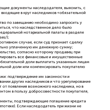
личия факта завещания и повышает риск оспар
 завещании, — наличие в нём завещательного 
 исполнения за счёт наследства какой-либо 
ми это, например, требование умершего предо
бессрочно (ч. 2 ст. 1137 Гражданского кодекс
артиры наследником.
пке квартиры, полученной п
 полученную продавцом по завещанию, рекоме
следованную относительно недавно (менее 3 л
цом наследства, тем меньше вероятности, чт