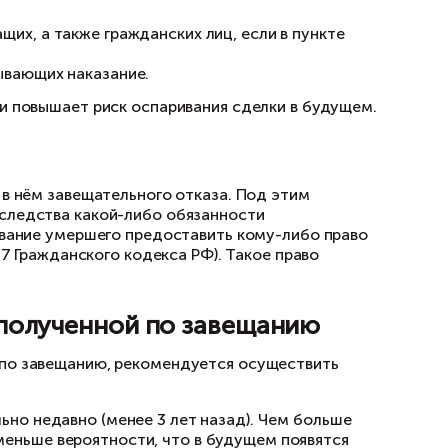
вещание, а в нём указан совсем другой челове
вартиру придётся отдать.
ний. В этом случае силу будет иметь последн
нено наследодателем, в этом случае такое из
ное удостоверять завещания. Законом предусм
ния (в случае отсутствия в поселении нотари
в котором находится гражданин;
подобных экспедиций;
авещания военнослужащих, а также граждански
ют завещания лиц, отбывающих наказание.