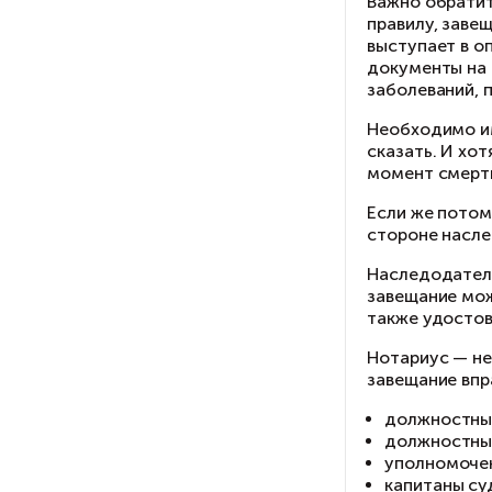
ка
Им
бы
не
Ф
Ва
пр
вы
до
за
Не
ск
мо