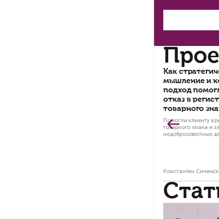
Та
по
по
во