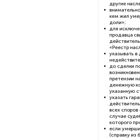
Вс
З
Ещ
те
им
по
по
М
Ес
сл