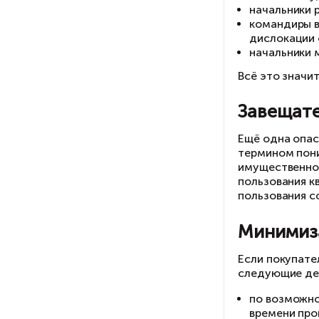
Ес
ст
На
за
та
Но
за