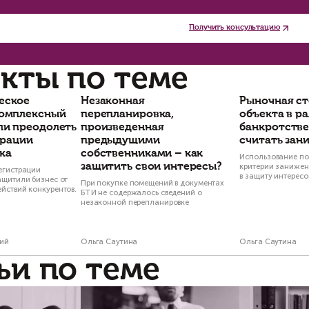
случае судебного разбирательства оно будет
которого продавец не известил о правах других
если умерший покупал квартиру в ипотеку, н
(справку из банка, уведомление Росреестра о 
исполнил кредитный договор, то долг переходи
ким образом, сделка с квартирой, полученной
купателя. Если при тщательной проверке возн
купки такой квартиры лучше отказаться. Но, п
зможного оспаривания
сделки с квартирой
мож