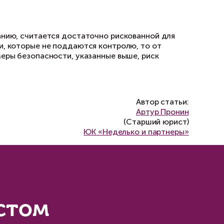
у;
рой, правоустанавливающие документы наслед
дети, а также иные лица, входящие в круг нас
тва о праве на наследство по завещанию нео
ля, а также удостовериться, что наследстве
ь это можно на сайте Федеральной нотариаль
/ru-ru/help/probate-cases/);
оимость квартиры. В противном случае, если 
тендовать на действительно уплаченную им д
удостоверенное обязательство, согласно кот
но и за свой счёт урегулировать все финансо
 появления наследников обязательной доли вы
читающейся им обязательной доли или компе
ом договоре купли-продажи: подтверждение им
неизвестно о существовании других наследник
е условие не обезопасит от появления возможн