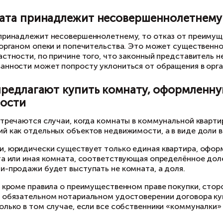
 реестре недвижимости могут от
омнаты
реестре недвижимости могут отсутствовать св
егистрировано до 31 января 1998 г., т.е. до в
движимое имущество и сделок с ним (ЕГРП). При
ляются общедоступными и могут предоставлят
веренности.
ожности, связанные с установлением принадле
стонахождение собственника неизвестно или, 
едоставления правоустанавливающих докумен
ли один из владельцев комнаты
жет возникнуть ситуация, когда один из владел
регистрировал за собой право собственности.
 уведомлении собственника и придётся разыс