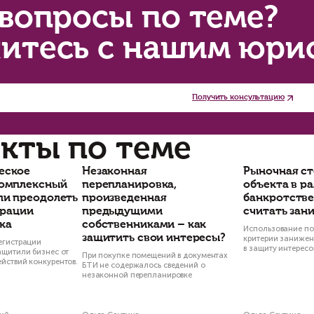
этом случае, кроме правила о преимуществен
ебование об обязательном нотариальном удос
требуется только в том случае, если все соб
купателю.
купка доли в квартире, фактически являющейс
омнатой-долей», поскольку распоряжение иму
уществляется по соглашению всех её участнико
о по документам ему продают не комнату, а до
ли вы хотите быть уверены в том, что ничего
нсультацией нашего юриста по сделкам купли
елки с недвижимостью. Поможем и вам.