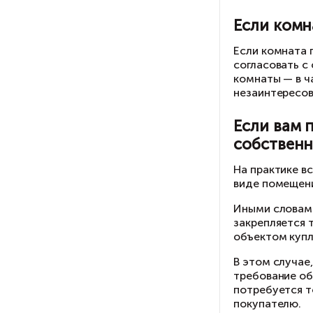
В
к
В 
зар
не
яв
до
Сл
ме
пр
Ес
Мо
за
об