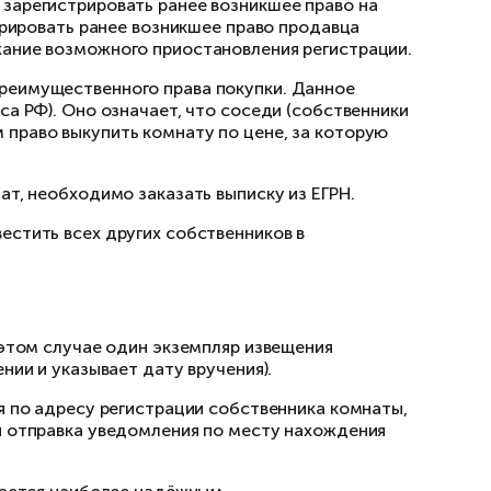
а, района), то приобрести такую комнату не 
ировано до 31 января 1998 года, то подтверж
истрированных правах, которую можно получи
у необходимо сначала зарегистрировать ране
роводить сделку. Регистрировать ранее возни
рекомендуется во избежание возможного прио
о соблюдено правило преимущественного прав
т. 42 Жилищного кодекса РФ). Оно означает, 
торонним покупателем право выкупить комнат
ладельцем других комнат, необходимо заказат
 письменной форме известить всех других соб
.