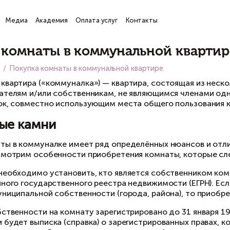
ги
Проекты
Медиа
Академия
Оплата услуг
Кон
атьи
окупка комнаты в коммуна
вная
Медиа
Покупка комнаты в коммунальной к
ммунальная квартира («коммуналка») — кварти
лее пользователям и/или собственникам, не я
и иных сделок, совместно использующим места о
одводные камни
купка комнаты в коммуналке имеет ряд опред
артиры. Рассмотрим особенности приобретени
ежде всего необходимо установить, кто явля
писки из Единого государственного реестра не