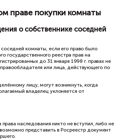
, при получении отказа можно не дожидаться 
бретение комнаты. В этом случае он будет вы
ещённых собственников не изъявит желание куп
у другому лицу.
ники откажутся от покупки комнаты, то продат
я была указана в извещении. В противном слу
ков.
людения требования о преимущественном прав
ёх месяцев требовать в судебном порядке пере
еимущественном праве поку