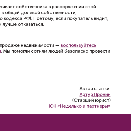
ершеннолетнему
, то отказ от преимущественного права поку
 Это может существенно усложнить и затянуть
конный представитель несовершеннолетнего в 
я от обращения в орган опеки.
ату, оформленную в виде доли в
 в коммунальной квартире передаются в собст
мости, а в виде доли в общей долевой собст
диная квартира, оформленная в долях, а за 
ющая определённое доле. Следовательно, и в
ната, а доля.