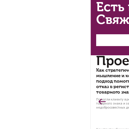
В 
тр
по
по
По
«к
ос
чт
Ес
ко
сд