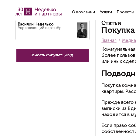
О компании
Услу
Ст
Василий Неделько
Управляющий партнёр
П
Гла
Ко
бо
Заказать консультацию
ил
П
По
кв
Пр
вы