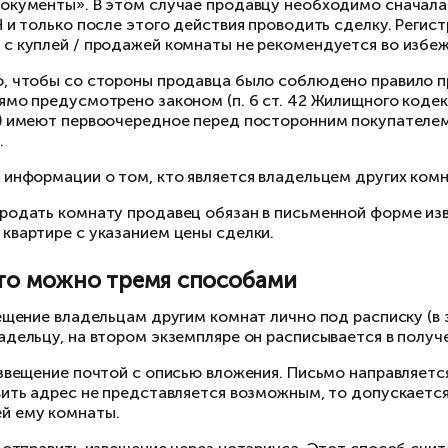
ходится в муниципальной собственности (город
ли право собственности на комнату зарегистр
бственности будет выписка (справка) о зарег
нтре «Мои документы». В этом случае продавц
мнату в ЕГРН и только после этого действия п
новременно с куплей / продажей комнаты не 
лее — важно, чтобы со стороны продавца был
ебование прямо предусмотрено законом (п. 6 с
угих комнат) имеют первоочередное перед пос
а продаётся.
я получения информации о том, кто является в
намерении продать комнату продавец обязан в
ммунальной квартире с указанием цены сделки