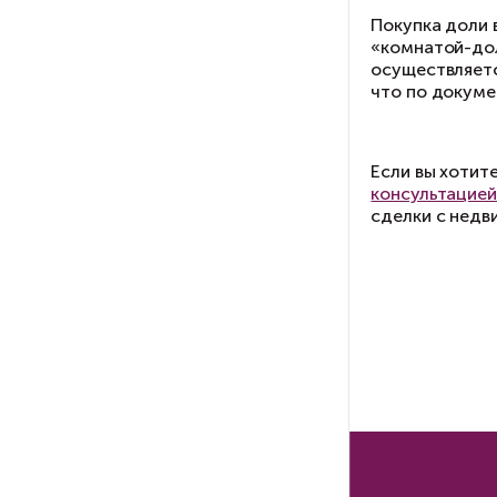
Е
Ес
со
ко
не
Е
с
На
ви
Ин
за
об