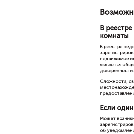
Сл
мо
мо
Ес
со
об
В