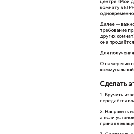
на
Ес
со
це
ко
од
Да
тр
др
он
Дл
О 
ко