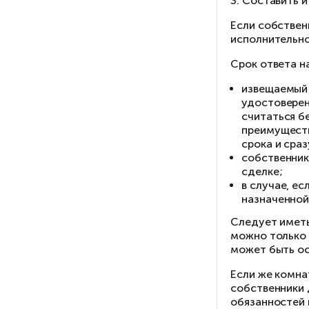
С
1.
пе
2.
а 
пр
3.
Ес
ис
Ср