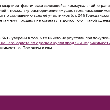
сли комната принадлежит несов
ли комната принадлежит несовершеннолетнему
гласовать с органом опеки и попечительства.
мнаты — в частности, по причине того, что за
заинтересованности может попросту уклонитьс
сли вам предлагают купить комн
обственности
 практике встречаются случаи, когда комнаты
де помещений как отдельных объектов недвижи
ыми словами, юридически существует только е
крепляется та или иная комната, соответству
ъектом купли-продажи будет выступать не ком