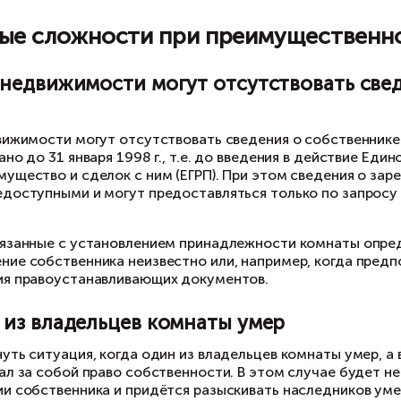
преимущественного права покупки. Кроме того
срока и сразу выходить на сделку;
собственник может выразить согласие на прио
сделке;
в случае, если в течение месяца никто из изв
назначенной цене, то её можно продать любом
едует иметь в виду, что если другие собствен
жно только по стоимости не ниже той, котора
жет быть оспорена по иску других собственни
ли же комната вообще будет продана без соб
бственники других комнат вправе в течение тр
язанностей покупателя.
озможные сложности при пр