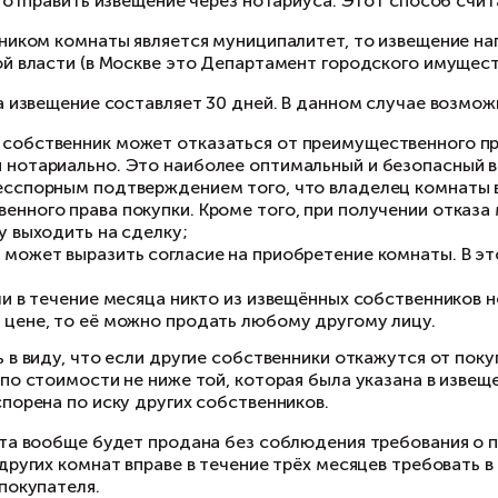
делать это можно тремя способ
 Вручить извещение владельцам другим комнат
редаётся владельцу, на втором экземпляре он 
 Направить извещение почтой с описью вложен
если установить адрес не представляется воз
инадлежащей ему комнаты.
 Составить и отправить извещение через нота
ли собственником комнаты является муниципал
полнительной власти (в Москве это Департаме
ок ответа на извещение составляет 30 дней. 
извещаемый собственник может отказаться от 
удостоверен нотариально. Это наиболее оптима
считаться бесспорным подтверждением того, ч