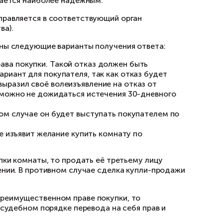
ами
 лично под расписку (в этом случае один экзе
расписывается в получении и указывает дату в
ия. Письмо направляется по адресу регистрац
можным, то допускается отправка уведомлени
риуса. Этот способ считается наиболее надёж
итет, то извещение направляется в соответс
нт городского имущества).
В данном случае возможны следующие вариант
преимущественного права покупки. Такой отк
льный и безопасный вариант для покупателя, 
то владелец комнаты выразил своё волеизъяв