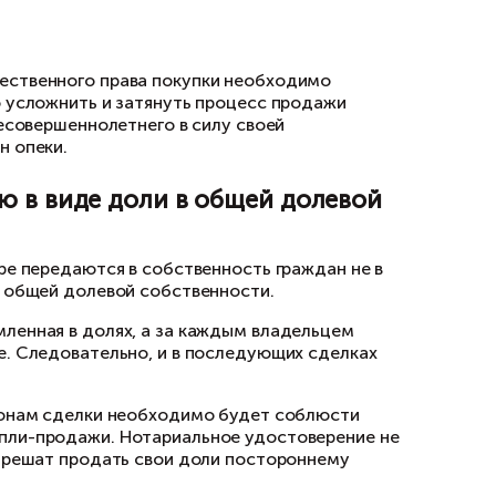
сутствовать сведения о собстве
едения о собственнике соседней комнаты, есл
ведения в действие Единого государственного р
 этом сведения о зарегистрированных до 31 ян
ься только по запросу правообладателя или 
жности комнаты определённому лицу, могут в
например, когда предполагаемый владелец ук
тов.
 умер
ьцев комнаты умер, а в права наследования ни
 В этом случае будет невозможно представить
кивать наследников умершего.