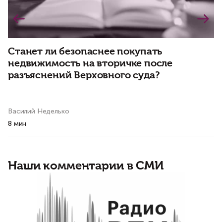
Станет ли безопаснее покупать
В
недвижимость на вторичке после
к
разъяснений Верховного суда?
и
д
Василий Неделько
Ал
8 мин
14
Наши комментарии в СМИ
Б
о
о