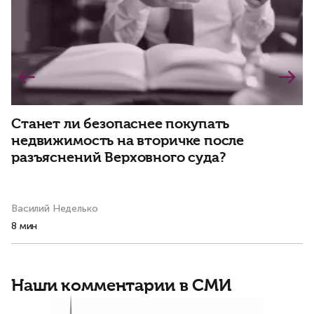
Станет ли безопаснее покупать
недвижимость на вторичке после
Н
разъяснений Верховного суда?
н
и
Василий Неделько
Ко
8 мин
7 
Наши комментарии в СМИ