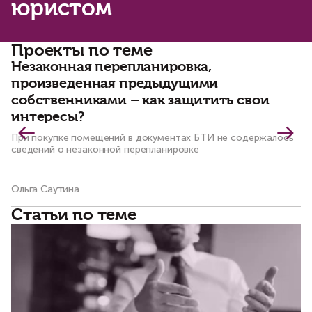
юристом
Проекты по теме
Незаконная перепланировка,
Р
произведенная предыдущими
д
собственниками – как защитить свои
з
интересы?
Ис
ры
При покупке помещений в документах БТИ не содержалось
сведений о незаконной перепланировке
Ольга Саутина
Ол
Статьи по теме