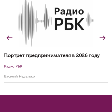
Б
о
о
Портрет предпринимателя в 2026 году
Радио РБК
К
Василий Неделько
Ко