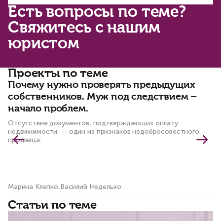
Есть вопросы по теме?
Свяжитесь с нашим
юристом
Проекты по теме
Почему нужно проверять предыдущих
С
собственников. Муж под следствием –
ч
начало проблем.
к
Отсутствие документов, подтверждающих оплату
По
недвижимости, — один из признаков недобросовестного
пр
продавца.
Марина Клепко,Василий Неделько
Ма
Статьи по теме