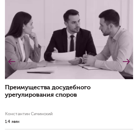
Преимущества досудебного
С
урегулирования споров
н
р
Константин Сичинский
Ва
14 мин
8 