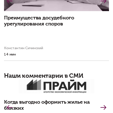
Преимущества досудебного
С
урегулирования споров
н
р
Константин Сичинский
Ва
14 мин
8 
Наши комментарии в СМИ
П
Когда выгодно оформить жилье на
близких