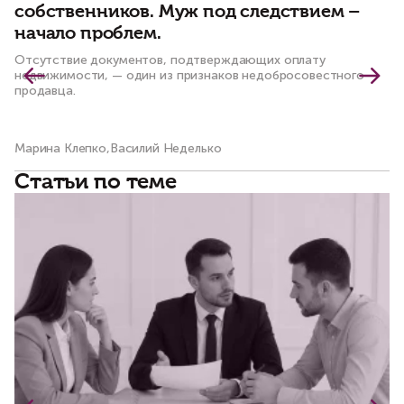
собственников. Муж под следствием –
ч
начало проблем.
к
Отсутствие документов, подтверждающих оплату
По
недвижимости, — один из признаков недобросовестного
пр
продавца.
Марина Клепко,Василий Неделько
Ма
Статьи по теме