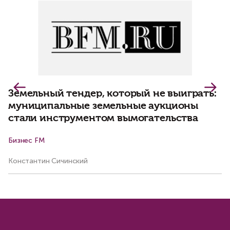
В
р
з
Земельный тендер, который не выиграть:
муниципальные земельные аукционы
стали инструментом вымогательства
Бизнес FM
К
Константин Сичинский
Ва