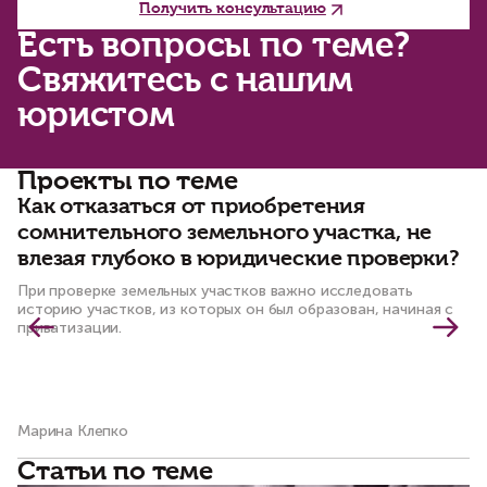
Получить консультацию
Есть вопросы по теме?
Свяжитесь с нашим
юристом
Проекты по теме
Как отказаться от приобретения
К
сомнительного земельного участка, не
у
влезая глубоко в юридические проверки?
м
При проверке земельных участков важно исследовать
Ус
историю участков, из которых он был образован, начиная с
пу
приватизации.
Марина Клепко
Ол
Статьи по теме