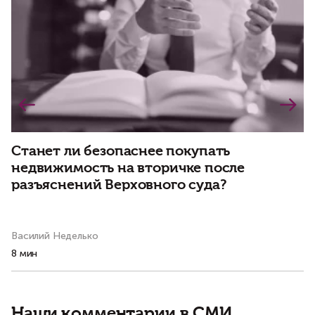
Станет ли безопаснее покупать
Д
недвижимость на вторичке после
р
разъяснений Верховного суда?
Василий Неделько
Ва
8 мин
3 
Наши комментарии в СМИ