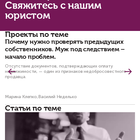
Свяжитесь с нашим
юристом
Проекты по теме
Почему нужно проверять предыдущих
С
собственников. Муж под следствием –
ч
начало проблем.
к
Отсутствие документов, подтверждающих оплату
По
недвижимости, — один из признаков недобросовестного
пр
продавца.
Марина Клепко,Василий Неделько
Ма
Статьи по теме