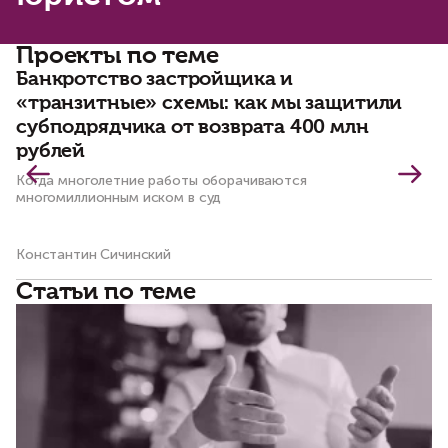
Проекты по теме
Банкротство застройщика и
К
«транзитные» схемы: как мы защитили
с
субподрядчика от возврата 400 млн
в
рублей
Пр
ис
Когда многолетние работы оборачиваются
пр
многомиллионным иском в суд
Константин Сичинский
Ма
Статьи по теме