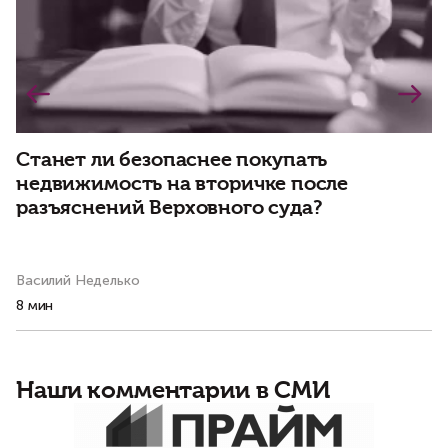
Станет ли безопаснее покупать
Д
недвижимость на вторичке после
р
разъяснений Верховного суда?
Василий Неделько
Ва
8 мин
3 
Наши комментарии в СМИ
Э