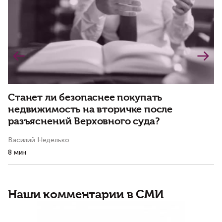
Станет ли безопаснее покупать
Д
недвижимость на вторичке после
р
разъяснений Верховного суда?
Василий Неделько
Ва
8 мин
3 
Наши комментарии в СМИ
В