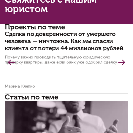
Свяжитесь с нашим
юристом
Проекты по теме
Сделка по доверенности от умершего
В
человека — ничтожна. Как мы спасли
о
клиента от потери 44 миллионов рублей
и
с
Почему важно проводить тщательную юридическую
проверку квартиры, даже если банк уже одобрил сделку.
Ка
ли
Марина Клепко
Ол
Статьи по теме