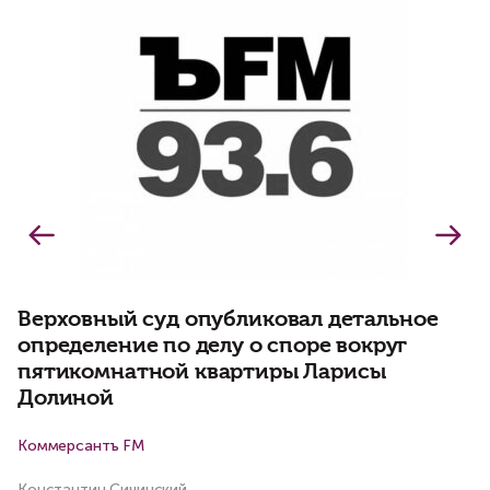
д
н
Верховный суд опубликовал детальное
определение по делу о споре вокруг
пятикомнатной квартиры Ларисы
Долиной
Коммерсантъ FM
Би
Константин Сичинский
Ва