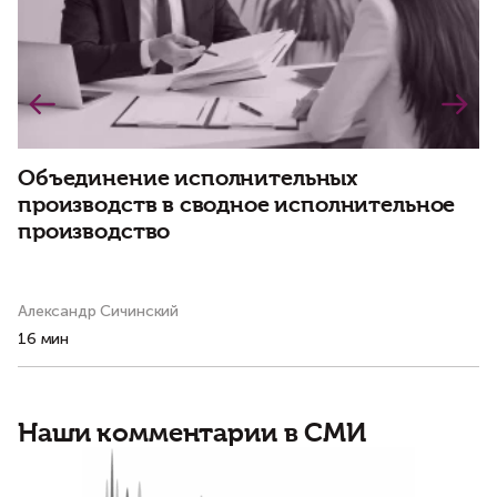
Объединение исполнительных
С
производств в сводное исполнительное
н
производство
р
Александр Сичинский
Ва
16 мин
8 
Наши комментарии в СМИ
Б