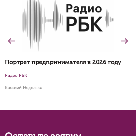
о
о
Портрет предпринимателя в 2026 году
Радио РБК
К
Василий Неделько
Ко