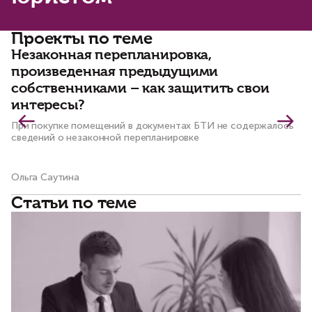
Проекты по теме
Незаконная перепланировка,
К
произведенная предыдущими
м
собственниками – как защитить свои
Со
пр
интересы?
При покупке помещений в документах БТИ не содержалось
сведений о незаконной перепланировке
Ольга Саутина
Ол
Статьи по теме