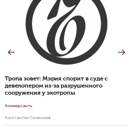
Тропа зовет: Мэрия спорит в суде с
девелопером из-за разрушенного
сооружения у экотропы
Коммерсантъ
Р
Константин Сичинский
Ма