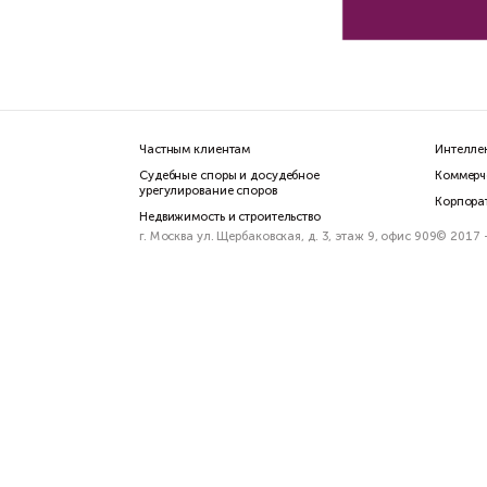
Ко
жи
Пра
Вас
О
и 
в 