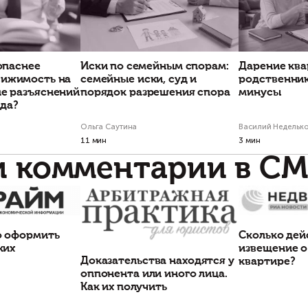
Проекты по тем
чему нужно проверять
Сделка по доверен
едыдущих собственников.
умершего человек
ж под следствием –
ничтожна. Как мы 
чало проблем.
клиента от потери
миллионов рублей
утствие документов, подтверждающих
ату недвижимости, — один из
Почему важно проводить т
знаков недобросовестного продавца.
юридическую проверку квар
если банк уже одобрил сде
ина Клепко,Василий Неделько
Марина Клепко
Статьи по теме