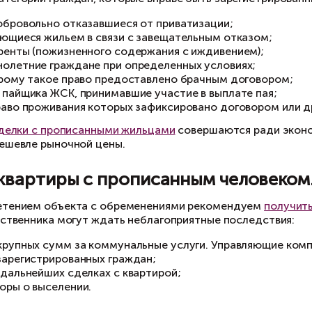
 каких случаях выписать жиль
ществуют категории граждан, которые вправе 
граждане, добровольно отказавшиеся от прива
лица, пользующиеся жильем в связи с завещат
получатели ренты (пожизненного содержания с
несовершеннолетние граждане при определенн
супруг, которому такое право предоставлено 
члены семьи пайщика ЖСК, принимавшие участи
граждане, право проживания которых зафиксир
 практике,
сделки с прописанными жильцами
со
ачительно дешевле рыночной цены.
окупка квартиры с прописан