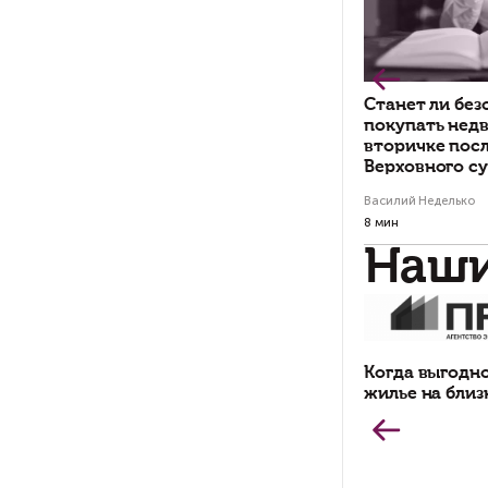
По
пр
Му
на
Отс
опл
при
Мар