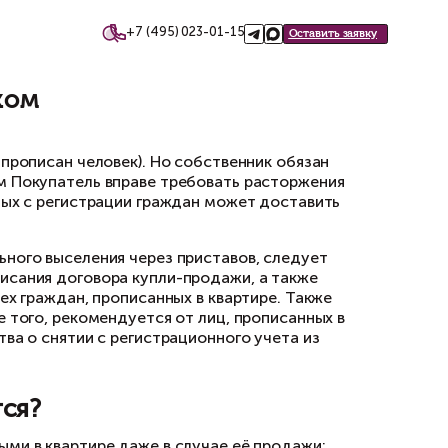
+7 (495)
такты
анным человеком
человеком
 с обременением (т.е. прописан человек). Но
ах, иначе в дальнейшем Покупатель вправе т
 только наличие не снятых с регистрации гра
роцессов и принудительного выселения через 
ам в квартире до подписания договора купли
нятию с регистрации всех граждан, прописанны
анного действия. Кроме того, рекомендуется 
письменные обязательства о снятии с регистр