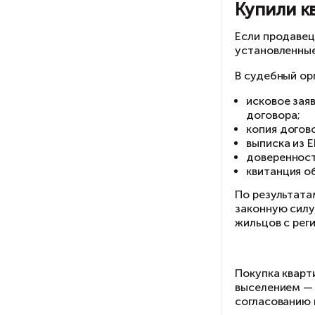
Пе
ка
К
Ес
ус
В 