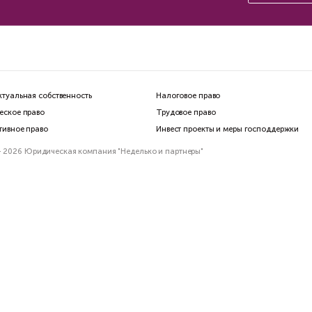
гда выгодно оформить
лье на близких
Доказательства на
оппонента или ино
Как их получить
йм
Арбитражная практика для 
илий Неделько
Марина Клепко
ставьте заявку
мы свяжемся с Вами
ближайшее время