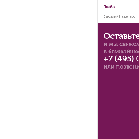
Ст
по
вт
Ве
Вас
8 м