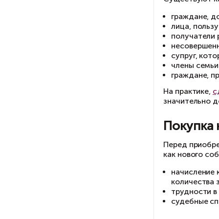
В
Су
На
зн
П