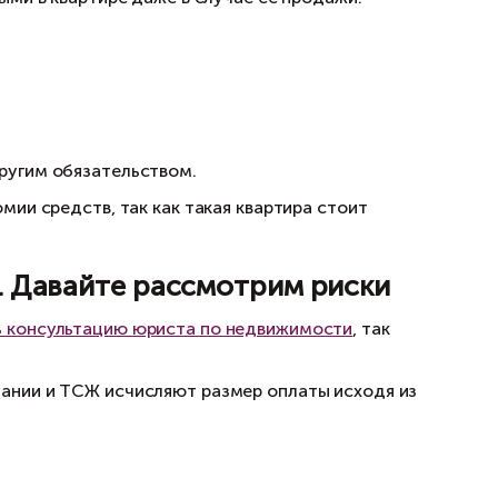
цов не получится?
быть зарегистрированными в квартире даже в 
тизации;
ельным отказом;
 иждивением);
ых условиях;
брачным договором;
е в выплате пая;
овано договором или другим обязательством.
вершаются ради экономии средств, так как т
ным человеком. Давайте рас