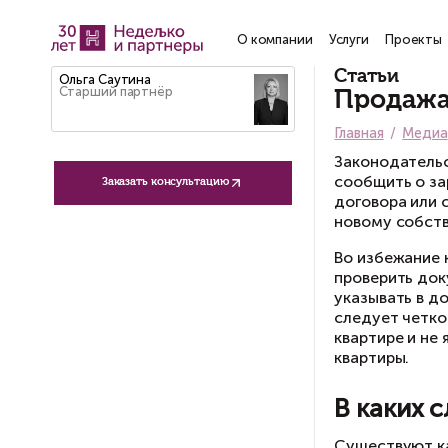
О компании
Услу
Ст
Ольга Саутина
Старший партнёр
П
Гла
За
со
Заказать консультацию
до
но
Во
пр
ук
сл
кв
кв