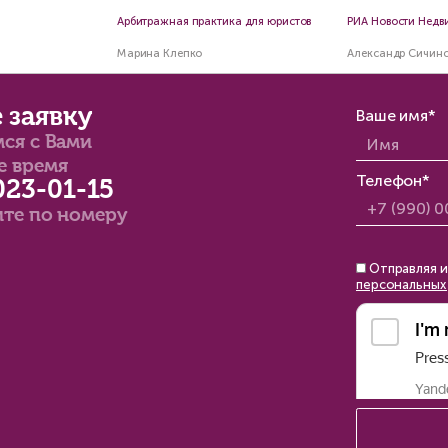
анет ли безопаснее
Иски по семейным
купать недвижимость на
семейные иски, су
оричке после разъяснений
порядок разрешен
рховного суда?
илий Неделько
Ольга Саутина
ин
11 мин
Наши комментар