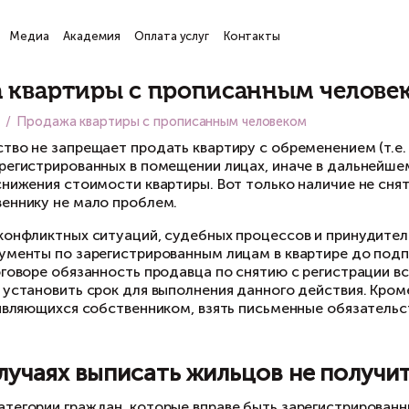
ги
Проекты
Медиа
Академия
Оплата услуг
Кон
атьи
родажа квартиры с пропис
вная
Медиа
Продажа квартиры с прописанным 
конодательство не запрещает продать квартиру
общить о зарегистрированных в помещении лиц
говора или снижения стоимости квартиры. Вот
вому собственнику не мало проблем.
 избежание конфликтных ситуаций, судебных п
оверить документы по зарегистрированным лиц
азывать в договоре обязанность продавца по с
едует четко установить срок для выполнения д
артире и не являющихся собственником, взять 
артиры.