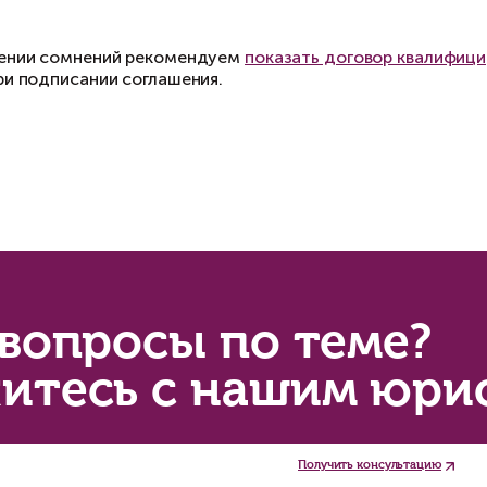
копия договора купли-продажи;
ыписка из ЕГРН;
доверенность на представителя (при необходи
квитанция об оплате госпошлины.
 результатам рассмотрения иска суд выносит 
конную силу, собственник направляет данный 
льцов с регистрации.
купка квартиры с прописанными людьми и дал
селением — очень трудоёмкий процесс. При з
гласованию каждого положения и всех существ
и возникновении сомнений рекомендуем
показ
исутствия при подписании соглашения.