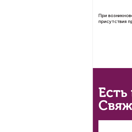
в
По
за
жи
По
вы
со
Пр
пр