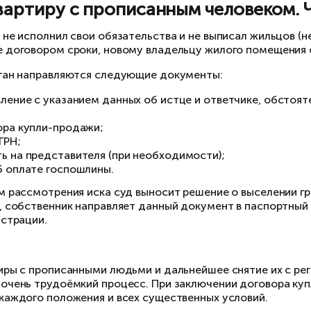
ред приобретением объекта с обременениям
к нового собственника могут ждать неблагопр
начисление крупных сумм за коммунальные ус
количества зарегистрированных граждан;
трудности в дальнейших сделках с квартирой;
судебные споры о выселении.
упили квартиру с прописанны
ли продавец не исполнил свои обязательства и
тановленные договором сроки, новому владель
судебный орган направляются следующие доку
исковое заявление с указанием данных об истц
договора;