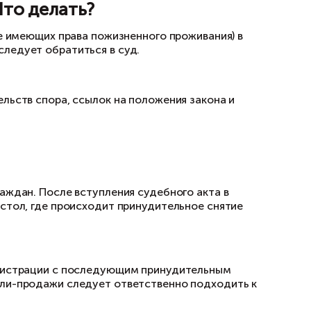
и рекомендуем
получить консультацию юриста
иятные последствия:
луги. Управляющие компании и ТСЖ исчисляют 
м человеком. Что делать?
 не выписал жильцов (не имеющих права пожиз
цу жилого помещения следует обратиться в с
менты:
е и ответчике, обстоятельств спора, ссылок н