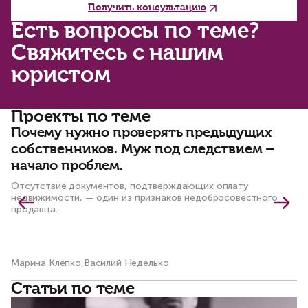
Получить консультацию
Есть вопросы по теме?
Свяжитесь с нашим
юристом
Проекты по теме
Почему нужно проверять предыдущих
С
собственников. Муж под следствием –
ч
начало проблем.
к
Отсутствие документов, подтверждающих оплату
По
недвижимости, — один из признаков недобросовестного
пр
продавца.
Марина Клепко,Василий Неделько
Ма
Статьи по теме