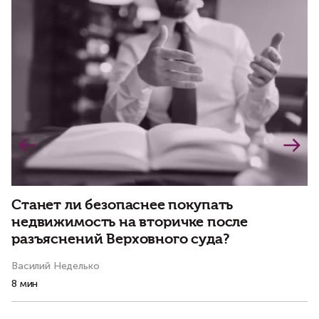
Станет ли безопаснее покупать
Д
недвижимость на вторичке после
р
разъяснений Верховного суда?
Василий Неделько
Ва
8 мин
3 