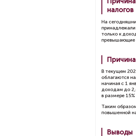
По
до
До
пр
Ес
мо
по
Од
е.
да
Ло
си
пр