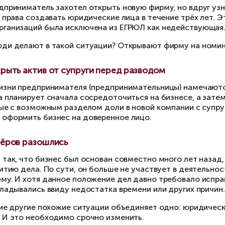
инадлежит одному человеку, а фактически ею 
ссмотрим основные.
Дисквалификация учредителя
пример, предприниматель захотел открыть нов
ц и не имеет права создавать юридические лица
едыдущих организаций была исключена из ЕГР
о обычно люди делают в такой ситуации? Отк
Попытка скрыть актив от супруги перед р
пустим, в жизни предпринимателя (предприни
звод. Он/она планирует сначала сосредоточит
ски, связанные с возможным разделом доли в н
едпочитают оформить бизнес на доверенное л