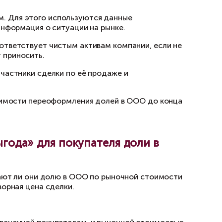
ему стоит поторопиться с осуществлением та
.
мости долей
 уставного капитала. Например, если уставно
альная стоимость будет составлять 5 тыс. руб
оимости чистых активов ООО, пропорциональн
пределяется по данным бухгалтерской отчётн
казе Минфина России от 28.08.2014 N 84н (ред.
А = УК + НРП (НУ), где ЧА — чистые активы, У
ый убыток).
езависимым оценщиком. Для этого использую
активов и актуальная информация о ситуации 