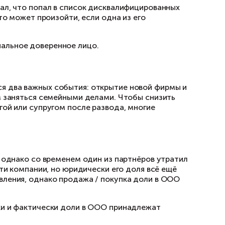
владеет другой? Причин для этого может быт
ую фирму, но вдруг узнал, что попал в списо
 в течение трёх лет. Это может произойти, ес
ЮЛ как недействующая.
рывают фирму на номинальное доверенное ли
азводом
мательницы) намечаются два важных события:
ься на бизнесе, а затем заняться семейными 
овой компании с супругой или супругом после
ицо.