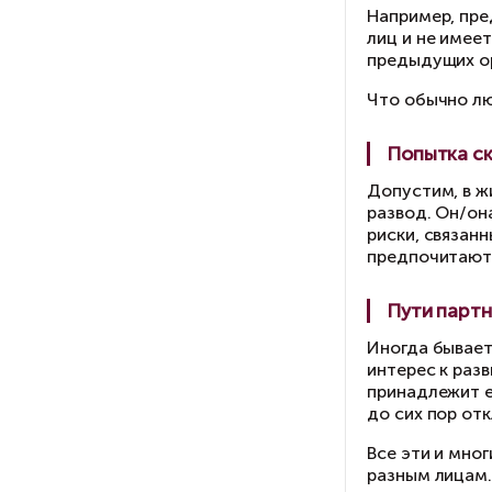
пр
ра
На
ли
пр
Чт
До
ра
ри
пр