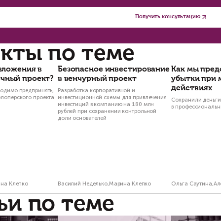
чиная с 1 января 2025 г., НДФЛ начнёт исчисля
ходам до 2,4 млн рублей (включительно), тогд
азмере 15% (см. п. 6 ст. 210 и п. 1.1. ст. 224
ким образом, продавцы, осуществляющие сделк
вышенной налоговой нагрузкой по сравнению с 
Выводы
едстоящие изменения в Налоговом кодексе РФ 
О. Они не только повлекут за собой увеличен
едя в него ранее освобождённых от уплаты на
блей.
мимо этого, налогооблагаемый доход по данны
купателя, если договор будет заключён по це
м не менее, у вас ещё есть возможность осуще