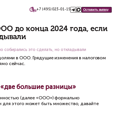
+7 (495)
такты
пить долю в ООО до конца 2
лать, но откладывали
 2024 года, если вы давно собирались это сделать
ядок владение своими долями в ООО. Грядущи
продать долю в ООО прямо сейчас.
 де-факто — это «две большие р
 ограниченной ответственностью (далее «ООО