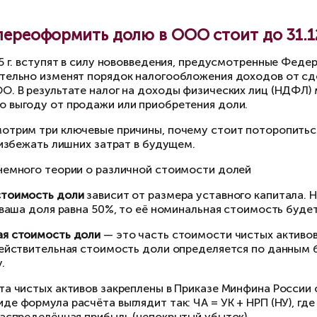
Пути партнёров разошлись
огда бывает так, что бизнес был основан совм
терес к развитию дела. По сути, он больше не
инадлежит ему. И хотя данное положение дел 
 сих пор откладывались ввиду недостатка врем
е эти и многие другие похожие ситуации объе
зным лицам. И это необходимо срочно измени
Почему переоформить долю в ОО
1 января 2025 г. вступят в силу нововведения
торые значительно изменят порядок налогообл
ссийских ООО. В результате налог на доходы 
ономическую выгоду от продажи или приобрет