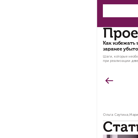
на
до
в р
Та
по
Пр
ОО
вв
ру
По
по
Те