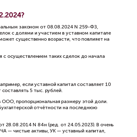
естно много лет назад, однако со временем о
 участвует в деятельности компании, но юриди
давно требовало исправления, однако продаж
ени или других причин.
диняет одно: юридически и фактически доли 
ть.
О стоит до 31.12.2024?
, предусмотренные Федеральным законом от 08
ожения доходов от сделок с долями и участи
физических лиц (НДФЛ) может существенно воз
ения доли.