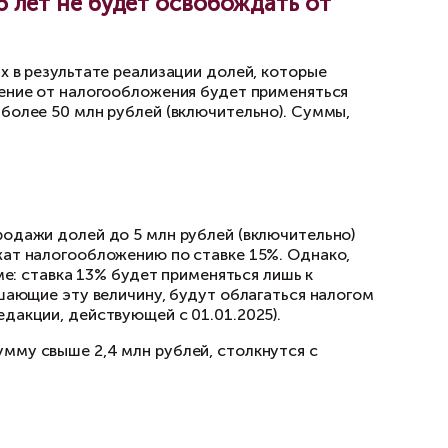
зница между суммой, уплаченной покупателем
ыгода и облагаться НДФЛ.
а 100 млн рублей, а уставной капитал — 1 млн
сть 50% доли равна 101 млн × 50% = 50,5 млн
долю, и собственник не требует компенсации,
чением случаев банкротства, и никто не имеет
ря 2025 г., налоговые органы потребуют от но
ницы между рыночной и договорной стоимостью
е объяснима: даже если доля будет передана 
дет должен заплатить исходя из рыночной сто
патель доли в ООО, приобрётший её очень дёш