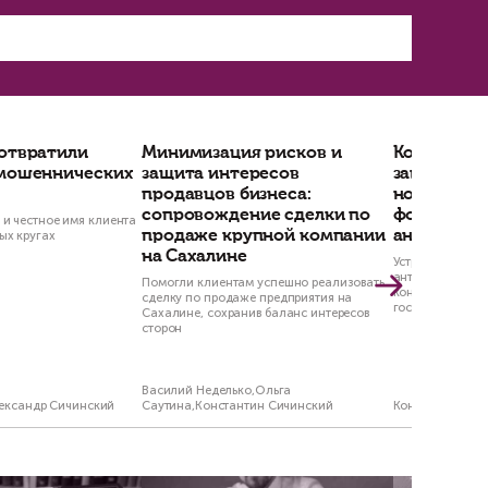
ться по изменённой схеме: ставка 13% будет п
а как все суммы, превышающие эту величину, 
 Налогового Кодекса РФ в редакции, действующей 
и с долей в ООО на сумму свыше 2,4 млн руб
2024 г.
значительно повысят налоговую нагрузку при 
ие размера НДФЛ, но и расширят круг субъект
лога продавцов, если их доход от продажи бу
м сделкам отныне может возникнуть не тольк
не ниже рыночной стоимости.
ствить сделку на выгодных условиях. Если вы 