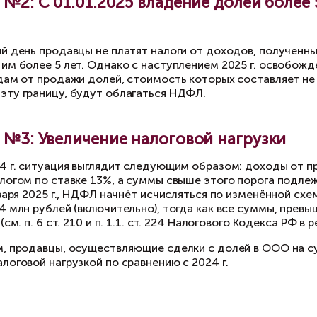
сле вступления в силу налоговой реформы ра
ли будет рассматриваться как материальная в
Разберём на примере
пустим, нераспределённая прибыль фирмы равн
иближении можно сказать, что рыночная стоимо
ли вам необходимо переоформить на себя эту 
жете приобрести её всего за 1 рубль. За исклю
чему так дёшево?
нако если сделка будет заключена после 1 янва
 от вас) уплатить дополнительный налог с раз
нном случае составит 50,5 млн рублей.
гика налоговой службы в данном случае вполн
мволической цене, налоги всё равно кто-то бу
одавец, продавший по полной цене, либо поку