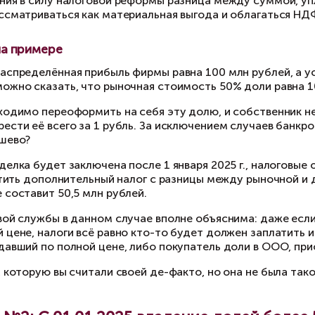
ли говорить упрощённо, рыночная стоимость д
итывать метод оценки по будущей прибыли, к
говорная стоимость доли
— это цена доли, о 
иобретению.
перь, ознакомившись с теорией, вы готовы уз
4 г.
Причина №1: Введение понятия «
ООО
текущем 2024 г. участники сделок могут не б
и нет, поскольку для исчисления налогообложе
с 1 января 2025 года ситуация изменится!