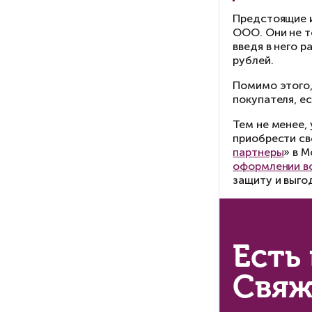
И 
На
пр
то
пр
В 
об