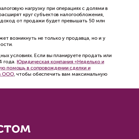
то, но она не была таковой де-юре!
ие долей более 5 лет не будет о
от доходов, полученных в результате реализа
ением 2025 г. освобождение от налогообложе
которых составляет не более 50 млн рублей (
ФЛ.
вой нагрузки
 образом: доходы от продажи долей до 5 млн 
ше этого порога подлежат налогообложению п