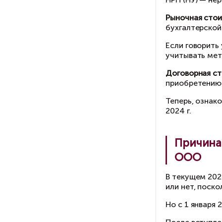
Да
20
Но
Но
ты
Де
Ка
от
Пр
уп
НР
Ры
бу