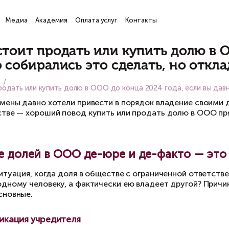
ги
Проекты
Медиа
Академия
Оплата услуг
Кон
атьи
очему стоит продать или ку
ы давно собирались это сде
вная
Медиа
ему стоит продать или купить долю в ООО до конца
огие бизнесмены давно хотели привести в пор
конодательстве — хороший повод купить или 
Владение долей в ООО де-юре и
м знакома ситуация, когда доля в обществе с