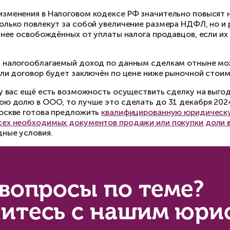
это за долю, которую вы считали своей де-фак
Причина №2: С 01.01.2025 владен
налогов
 сегодняшний день продавцы не платят налоги 
инадлежали им более 5 лет. Однако с наступл
лько к доходам от продажи долей, стоимость 
евышающие эту границу, будут облагаться НД
Причина №3: Увеличение налого
текущем 2024 г. ситуация выглядит следующим
лагаются налогом по ставке 13%, а суммы свы