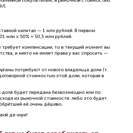
оли приблизительно соответствует чистым ак
оторую компания может приносить.
которой договорились участники сделки по её
нать о причинах необходимости переоформлен
материальная выгода» для покуп
еспокоиться о том, продают ли они долю в ОО
ния используется договорная цена сделки.