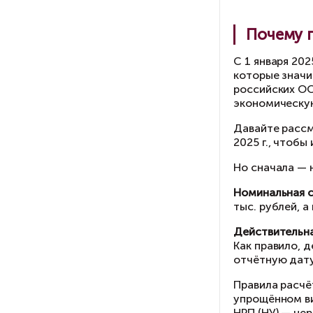
Ин
ин
пр
до
Вс
ра
С 
ко
ро
эк