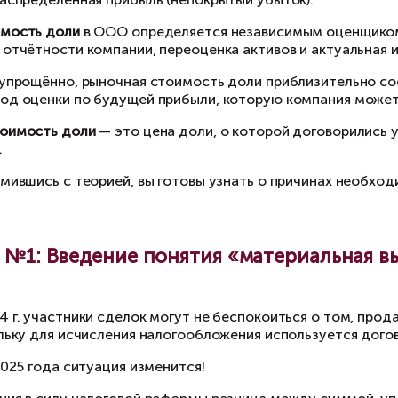
вайте рассмотрим три ключевые причины, поч
25 г., чтобы избежать лишних затрат в будущем
 сначала — немного теории о различной стои
минальная стоимость доли
зависит от размера
с. рублей, а ваша доля равна 50%, то её номин
йствительная стоимость доли
— это часть ст
к правило, действительная стоимость доли о
чётную дату.
авила расчёта чистых активов закреплены в При
рощённом виде формула расчёта выглядит так: Ч
П (НУ) — нераспределённая прибыль (непокрыт
ночная стоимость доли
в ООО определяется н
хгалтерской отчётности компании, переоценка 