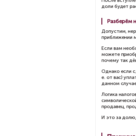
Ес
уч
До
пр
Те
202
В 
ил
Но 