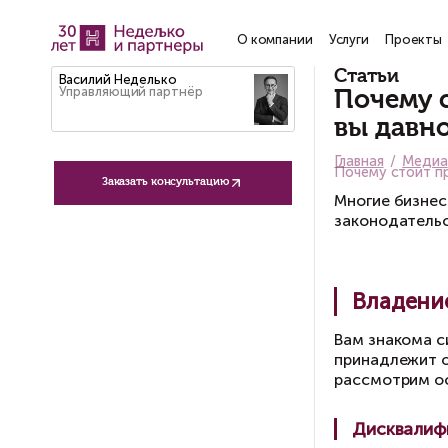
О компании
Услу
Ст
Василий Неделько
Управляющий партнёр
П
в
Гла
Поч
Заказать консультацию
Мн
за
Ва