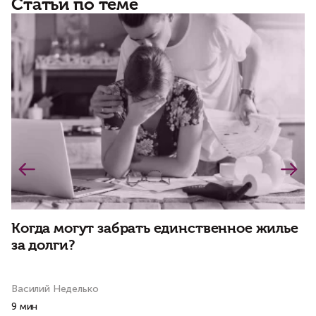
Статьи по теме
Когда могут забрать единственное жилье
С
за долги?
п
в
Василий Неделько
Ва
9 мин
4 