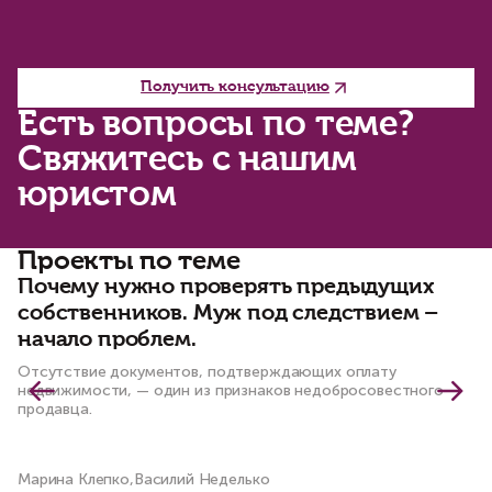
Получить консультацию
Есть вопросы по теме?
Свяжитесь с нашим
юристом
Проекты по теме
Почему нужно проверять предыдущих
С
собственников. Муж под следствием –
ч
начало проблем.
к
Отсутствие документов, подтверждающих оплату
По
недвижимости, — один из признаков недобросовестного
пр
продавца.
Марина Клепко,Василий Неделько
Ма