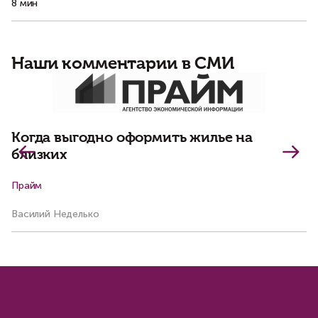
8 мин
3 
Наши комментарии в СМИ
С
п
Когда выгодно оформить жилье на
близких
Прайм
Р
Василий Неделько
Ал