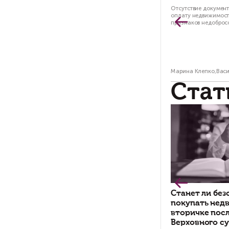
Со
кв