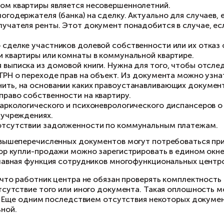
водом для дополнительной проверки может по
артире лиц, среди которых есть несовершенно
дозрительное поведение продавца или проблем
стных случаях могут понадобиться дополните
елки. Ниже мы представили пример
дополнител
Поэтажный план и экспликация, выданные орга
отсутствуют сведения о расположении квартиры
перепланировки.
Письменное согласие на продажу от имени супр
подтверждающий право продавца распоряжаться
разделе общего имущества или документы, по
Разрешение органов опеки и попечительства. Э
собственником квартиры является несовершен
огласие залогодержателя (банка) на сделку. А
Согласие получателя ренты. Этот документ по
ренты.