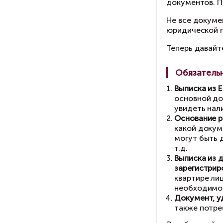
Пр
до
Не
юр
Те