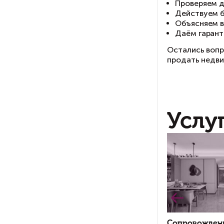
Да
мо
ми
пр
Ес
Не
на
де
Ит
не
со
Со
со
пр