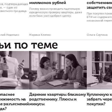
провождение сделок с
артирами
Сопровождение сд
недвижимостью
Есть вопросы по