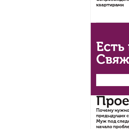
Ос
пр