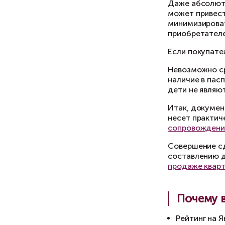
Не
се
до
Эт
вн
и 
не