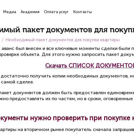
ги
Проекты
Медиа
Академия
Оплата услуг
Кон
атьи
еобходимый пакет документ
вная
Медиа
Необходимый пакет документов для
сле того как аванс был внесен и все ключевы
идической проверке объекта. Для этого нужно
Скачать СП
 этом этапе достаточно получить копии необх
игиналом на самой сделке.
идеале весь пакет документов должен быть п
удности, можно предоставлять их по частям, но