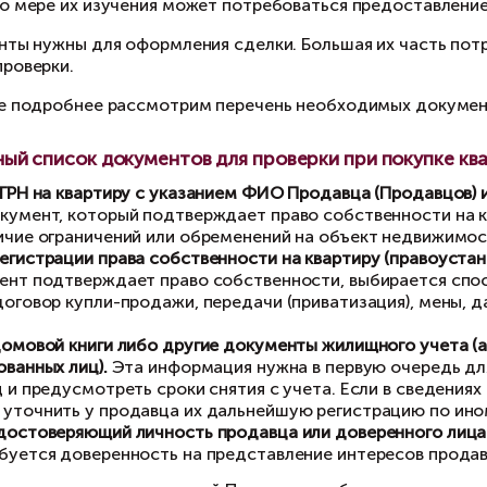
Какие документы нужно провери
и покупке квартиры на вторичном рынке покуп
кументов. По мере их изучения может потреб
 все документы нужны для оформления сделки.
идической проверки.
перь давайте подробнее рассмотрим перечен
Обязательный список документов для пров
Выписка из ЕГРН на квартиру с указанием ФИО
основной документ, который подтверждает прав
увидеть наличие ограничений или обременени
Основание регистрации права собственности 
какой документ подтверждает право собствен