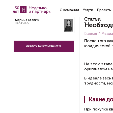
О компании
Услу
Ст
Марина Клепко
Партнёр
Н
Гла
По
юр
Заказать консультацию
На
ор
В 
тр