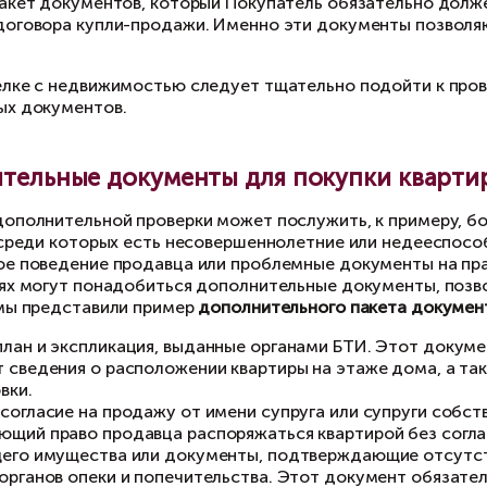
могут быть договор купли-продажи, передачи (
.д.
Выписка из домовой книги либо другие докуме
зарегистрированных лиц).
Эта информация нужна
квартире лиц и предусмотреть сроки снятия с 
необходимо уточнить у продавца их дальнейш
Документ, удостоверяющий личность продавца
также потребуется доверенность на представ
о базовый пакет документов, который Покупат
дписанием договора купли-продажи. Именно 
одавца.
и любой сделке с недвижимостью следует тща
полнительных документов.
Дополнительные документы для