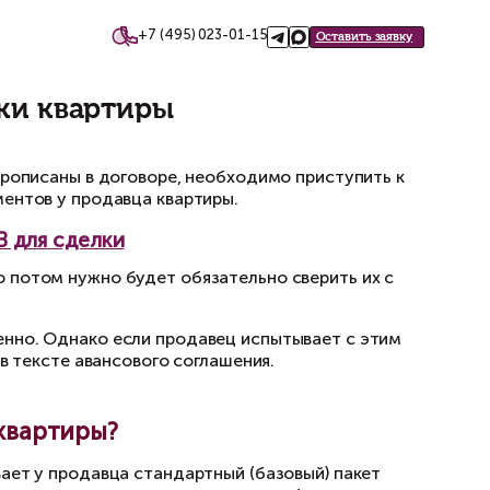
+7 (495)
такты
ов для покупки квартиры
 покупки квартиры
е моменты сделки были прописаны в договоре, 
 запросить пакет документов у продавца квар
ИСОК ДОКУМЕНТОВ для сделки
одимых документов, но потом нужно будет об
редоставлен единовременно. Однако если про
 в сроки, оговоренные в тексте авансового со