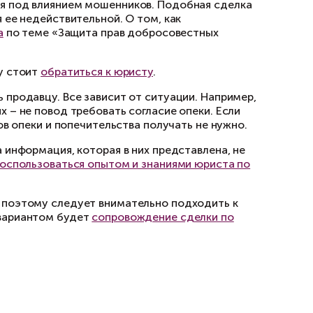
венности или их отказ от преимущественной п
льной квартире.
 для того, чтобы отследить прописку и выпис
Из документа можно узнать информацию о смен
танавливающих документов к нынешнему и пр
ческого диспансеров о том, что владелец ква
ммунальным платежам.
гут потребоваться при регистрации сделки в
рировать в едином окне МФЦ или путем элект
офункциональных центров — прием документов 
роверять комплектность поданных документов 
та. Такая оплошность может стать причиной п
твия некоторых документов может стать приз