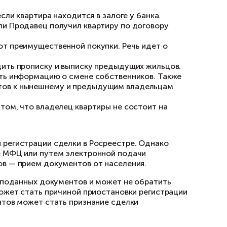
служить, к примеру, большое количество заре
летние или недееспособные лица. Также стои
ные документы на право собственности. При 
льные документы, позволяющие убедиться в 
ьного пакета документов:
нами БТИ. Этот документ может понадобиться,
 на этаже дома, а также для того, чтобы убе
уга или супруги собственника квартиры, либо
 квартирой без согласия супруга (брачный д
дтверждающие отсутствие зарегистрированног
тот документ обязателен для предъявления в с
нолетний.
ктуально для случаев, если квартира находится
надобится в случае, если Продавец получил к