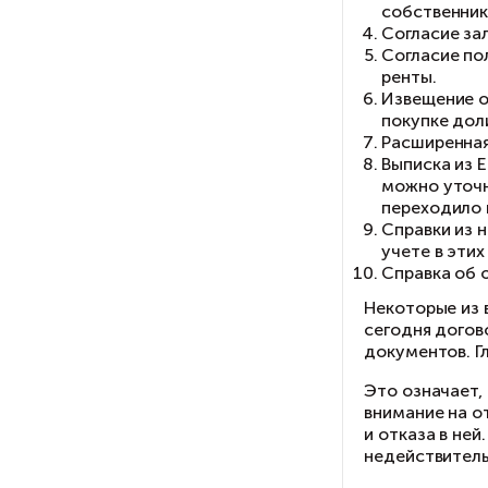
По
кв
по
ча
сд
С