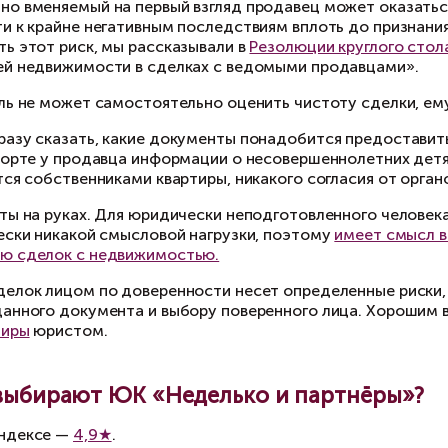
Извещение о сделке участников долевой собст
покупке доли квартиры или комнаты в коммуна
Расширенная выписка из домовой книги. Нужна
Выписка из ЕГРН о переходе прав на объект. 
можно уточнить, на основании каких правоус
переходило право собственности на квартиру.
Справки из наркологического и психоневрологи
учете в этих учреждениях.
Справка об отсутствии задолженности по ко
которые из вышеперечисленных документов мо
годня договор купли-продажи можно зарегист
кументов. Главная функция сотрудников мног
о означает, что работник центра не обязан п
имание на отсутствие того или иного докумен
отказа в ней. Еще одним последствием отсутс
действительной.