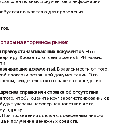
ть при покупке квартиры?
атель сначала запрашивает у продавца станда
оваться предоставление дополнительных доку
 Большая их часть потребуется покупателю д
ь необходимых документов.
ерки при покупке квартиры на вторичном 
 Продавца (Продавцов) и правоустанавливающ
о собственности на квартиру. Кроме того, в 
й на объект недвижимости.
на квартиру (правоустанавливающие документ
ности, выбирается способ проверки остально