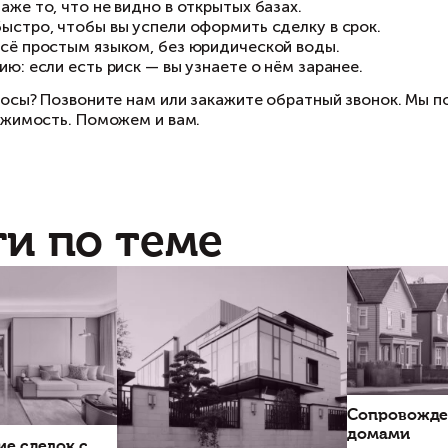
же абсолютно вменяемый на первый взгляд пр
жет привести к крайне негативным последствия
нимизировать этот риск, мы рассказывали в
Ре
иобретателей недвижимости в сделках с вед
ли покупатель не может самостоятельно оцени
возможно сразу сказать, какие документы пон
личие в паспорте у продавца информации о нес
ти не являются собственниками квартиры, ника
ак, документы на руках. Для юридически непод
сет практически никакой смысловой нагрузки,
провождению сделок с недвижимостью.
вершение сделок лицом по доверенности несе
ставлению данного документа и выбору повер
одаже квартиры
юристом.