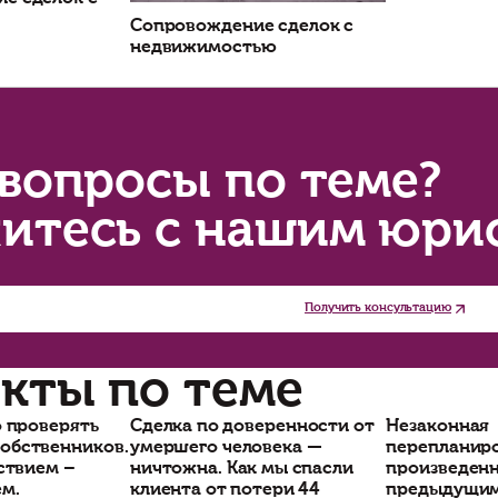
Почему выбирают ЮК «Неделько
Рейтинг на Яндексе —
4,9★
.
Проверяем даже то, что не видно в открытых б
Действуем быстро, чтобы вы успели оформить 
Объясняем всё простым языком, без юридичес
Даём гарантию: если есть риск — вы узнаете о 
тались вопросы? Позвоните нам или закажите 
одать недвижимость. Поможем и вам.
Услуги по теме