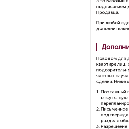
т
Эт
по
Пр
Пр
до