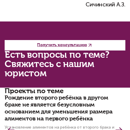
Сичинский А.З.
Получить консультацию
Есть вопросы по теме?
Свяжитесь с нашим
юристом
Проекты по теме
Рождение второго ребёнка в другом
К
браке не является безусловным
р
основанием для уменьшения размера
е
алиментов на первого ребёнка
По
ру
Установление алиментов на ребёнка от второго брака и