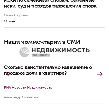
Иски по семейным спорам: семейные
Н
иски, суд и порядок разрешения спора
м
Ольга Саутина
Ма
11 мин
6 
Наши комментарии в СМИ
З
д
р
Сколько действительно извещение о
продаже доли в квартире?
РИА Новости Недвижимость
К
Александр Сичинский
Ва