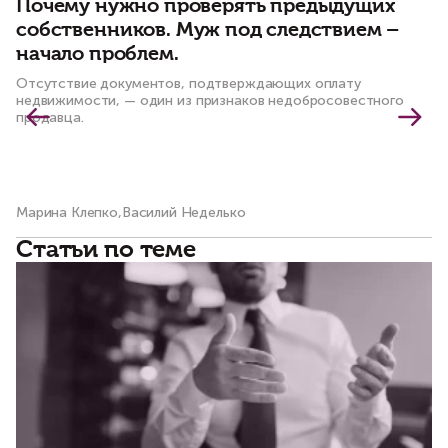
Почему нужно проверять предыдущих
С
собственников. Муж под следствием –
ч
начало проблем.
к
Отсутствие документов, подтверждающих оплату
По
недвижимости, — один из признаков недобросовестного
пр
продавца.
Марина Клепко,Василий Неделько
Ма
Статьи по теме