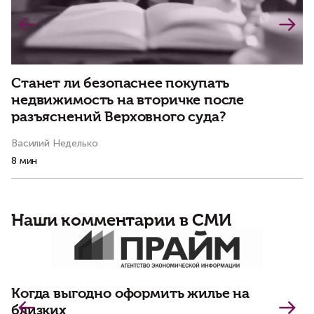
Станет ли безопаснее покупать
И
недвижимость на вторичке после
и
разъяснений Верховного суда?
Василий Неделько
Ол
8 мин
11
Наши комментарии в СМИ
Д
и
Когда выгодно оформить жилье на
близких