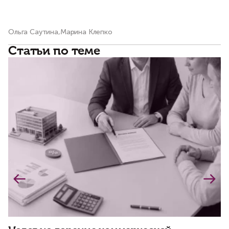
Ольга Саутина,Марина Клепко
Ол
Статьи по теме
К
а