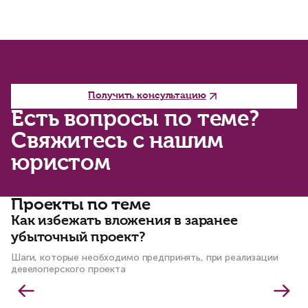
Получить консультацию
Есть вопросы по теме?
Свяжитесь с нашим
юристом
Проекты по теме
Как избежать вложения в заранее
Н
убыточный проект?
п
с
Шаги, которые необходимо предпринять, при реализации
девелоперского проекта
и
Пр
св