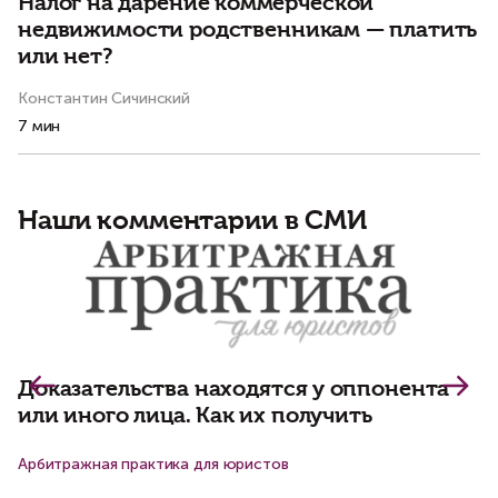
Налог на дарение коммерческой
недвижимости родственникам — платить
или нет?
Константин Сичинский
Ма
7 мин
4 
Наши комментарии в СМИ
«
в
«
Доказательства находятся у оппонента
или иного лица. Как их получить
Арбитражная практика для юристов
Св