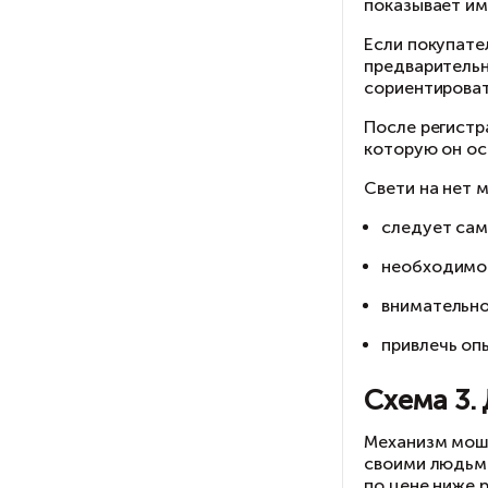
С
Ор
со
по
Ес
пр
со
По
ко
Св