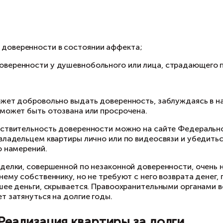
хема 6. Покупка квартиры, п
купка унаследованного объекта связана с рис
нной ситуации не усматривается мошенничеств
имание.
следники могут не знать о смерти родственника
елки без участия данных граждан будут приз
купатель должен обратить внимание на то, ск
раве продавать имущество ранее 6 месяцев с 
 практике все споры возникают в первые 3 год
торая была унаследована более 3 лет назад.
оверить наличие завещания в настоящее время 
еется ряд должностных лиц, которые также вп
реждения, командир воинской части и т. п. Эт