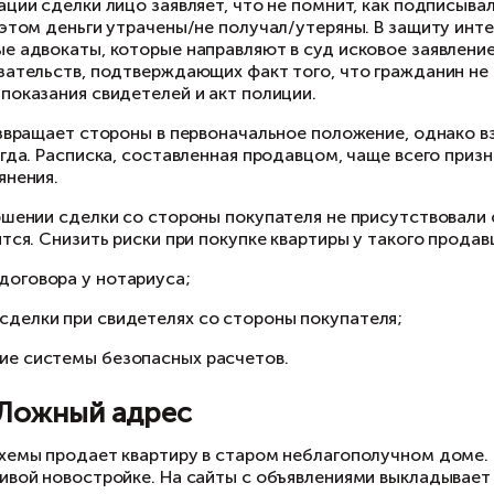
дписания договора продавцом совершается ак
ачи документов на регистрацию и получение д
торый фиксируется протоколом полиции.
сле регистрации сделки лицо заявляет, что не
артиры. При этом деньги утрачены/не получал
дготовленные адвокаты, которые направляют в
честве доказательств, подтверждающих факт т
едставляют показания свидетелей и акт полиц
итоге суд возвращает стороны в первоначальн
ается не всегда. Расписка, составленная прода
стоянии опьянения.
ли при совершении сделки со стороны покупат
яд ли получится. Снизить риски при покупке к
подписание договора у нотариуса;