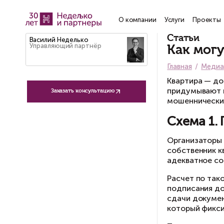
О компании
Услу
Ст
Василий Неделько
Управляющий партнёр
К
Гла
Кв
пр
Заказать консультацию
мо
С
Ор
со
ад
Ра