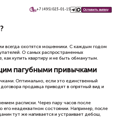
+7 (495)
такты
даже квартиры?
вартиры?
ивой и крупными суммами всегда охотятся мо
бмана продавцов и покупателей. О самых рас
м в настоящей статье, как купить квартиру 
ицом, страдающим пагубным
ающее пагубными привычками. Оптимально, ес
екта и при подписании договора продавца при
тся наличными с составлением расписки. Через