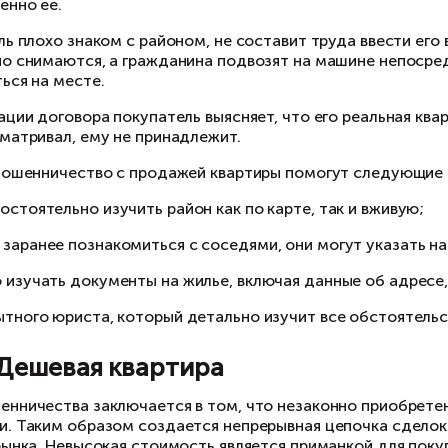
совершение сделки при свидетелях со стороны
использование системы безопасных расчетов.
хема 2. Ложный адрес
ганизатор схемы продает квартиру в старом 
седней красивой новостройке. На сайты с об
казывает именно ее.
ли покупатель плохо знаком с районом, не сос
едварительно снимаются, а гражданина подвоз
риентироваться на месте.
сле регистрации договора покупатель выясняет
торую он осматривал, ему не принадлежит.
ети на нет мошенничество с продажей кварти