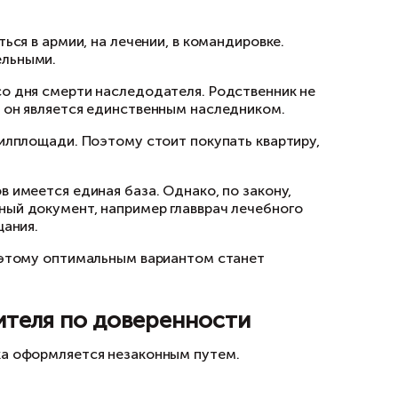
у юристу.
ц
тавное лицо, которое либо подделало докуме
да собственника недвижимости (в командиров
ючей, организуют просмотр, а затем продают
ые тяжбы и возбуждение уголовных дел.
мо:
ца на бесплатном сайте МВД;