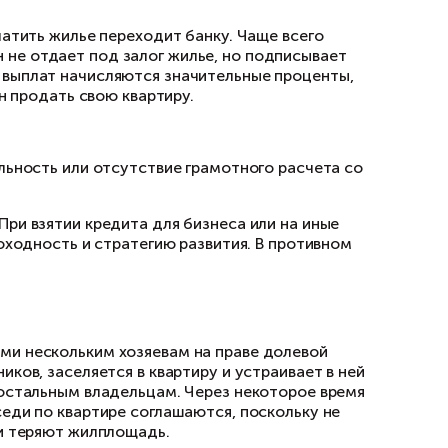
иях гораздо труднее. Поэтому оптимальным в
 проверкой квартиры.
ры у представителя по дове
ь от имени собственника оформляется незако
получения документа:
а;
ли лица, страдающего пагубными привычками;