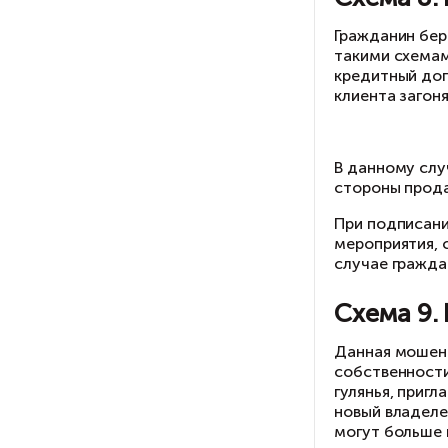
Уз
пр
С
Су
Су
у