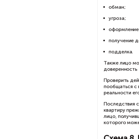
С
По
да
вн
На
Сд
По
вп
На
ко
Пр
им
уч