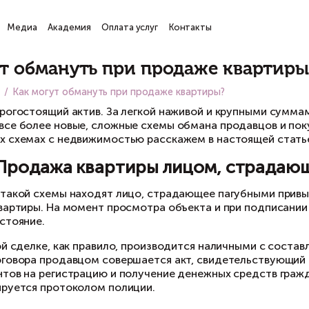
ги
Проекты
Медиа
Академия
Оплата услуг
Кон
атьи
ак могут обмануть при про
вная
Медиа
Как могут обмануть при продаже к
артира — дорогостоящий актив. За легкой наж
идумывают все более новые, сложные схемы о
шеннических схемах с недвижимостью расскаже
хема 1. Продажа квартиры л
ганизаторы такой схемы находят лицо, страд
бственник квартиры. На момент просмотра объ
екватное состояние.
счет по такой сделке, как правило, производи