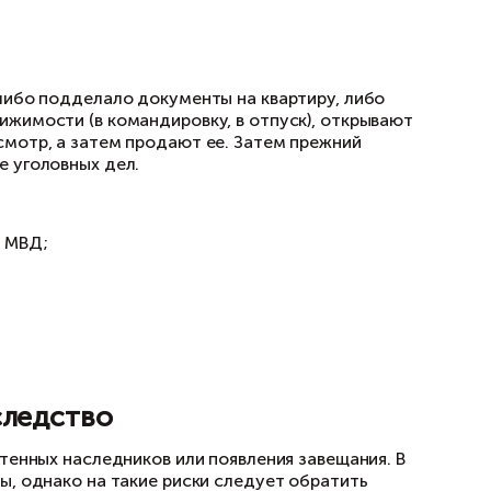
дела будет зависеть от конкретной ситуации.
ожно, прибегнув к помощи квалифицированного
й.
ц
ижимостью находит одинокого гражданина, же
 перерастают в дружеские. После чего мошенн
лишней уплаты подоходного налога, рекоменду
, квартира продается за 3 млн руб., в догово
соглашается на такую схему. Оплата по сделк
ора, вторая — после.
еестре, продавец ожидает перечисления остав
т. Главное правило таких сделок: указывать в 