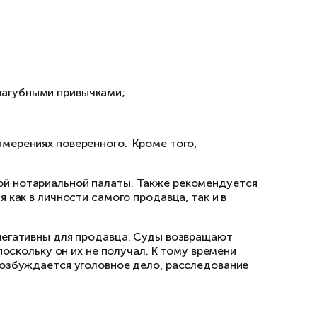
олученной в наследство
ком возникновения неучтенных наследников или
о при покупке квартиры, однако на такие рис
 и в это время находиться в армии, на лечени
наны судом недействительными.
олько времени прошло со дня смерти наследод
даты смерти, даже если он является единстве
а после наследования жилплощади. Поэтому ст
несложно: у нотариусов имеется единая база.
раве удостоверить данный документ, наприме
о осложняет поиск завещания.