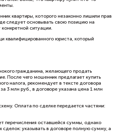
карте, так и вживую;
 они могут указать на реального хозяина ква
ючая данные об адресе, площади, этажности о
изучит все обстоятельства сделки.
то незаконно приобретенную квартиру неодно
ывная цепочка сделок. Для реального покупа
ся приманкой для покупателей. Боясь, что ква
елок, подписывает документы.
ан, объявляется собственник квартиры, которо
 случае покупателю в суде следует основыват