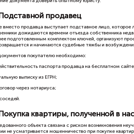
бросовестности приобретения. Однако исход 
езопасить себя от такой незаконной схемы м
тально изучит всю историю сделок с квартиро
хема 4. Доверчивый продаве
ганизатор этого вида мошенничества с недв
артиру, и входит к нему в доверие. Отношения
артиру, но, дабы обезопасить продавца от из
азать заниженную стоимость объекта. Например
б.
одавец, полностью доверяя новому приятелю, 
рвая часть (наименьшая) до регистрации догов
сле того как сделка зарегистрирована в Роср
ньги на счет не поступают, а продавец исчезае