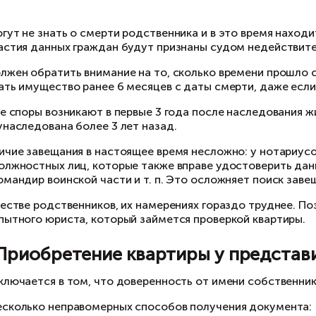
мо оформление документа доверить опытном
хема 5. Подставной продаве
 такой схеме вместо продавца выступает подс
рало их. Мошенники дожидаются времени отъез
артиру заранее подготовленным комплектом кл
бственник возвращается и начинаются судебн
и проверке документов покупателю необходи
проверять действительность паспорта продав
просить актуальную выписку из ЕГРН;
заключать договор через нотариуса;
опрашивать соседей.