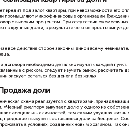
нать о количестве родственников, их намерен
ивлечение опытного юриста, который займется
хема 7. Приобретение кварти
ть схемы заключается в том, что доверенност
ществует несколько неправомерных способов 
обман;
гроза;
оформление доверенности в состоянии аффект
получение доверенности у душевнобольного и
подделка.