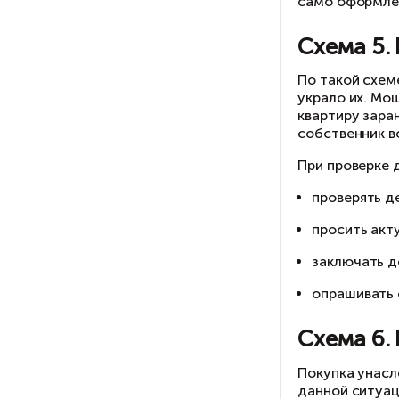
до
Об
де
С
Ор
кв
кв
ук
ру
Пр
пе
По
де