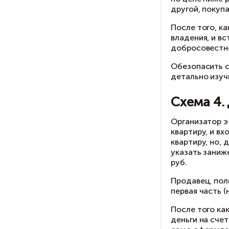
С
Ме
св
по
др
По
вл