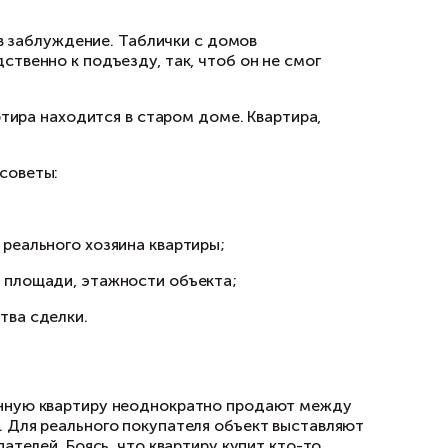
 покупателя;
неблагополучном доме. Одновременно он арен
ъявлениями выкладывает фото хорошей квартир
тавит труда ввести его в заблуждение. Таблич
ят на машине непосредственно к подъезду, так
, что его реальная квартира находится в стар
ры помогут следующие советы: