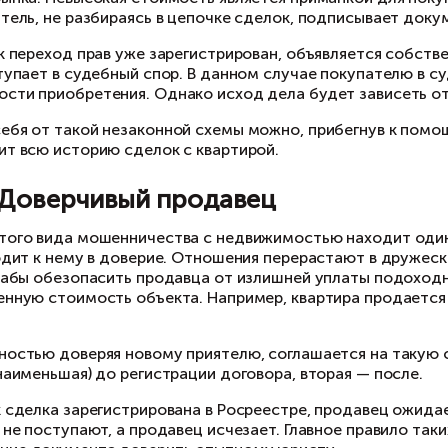
следует самостоятельно изучить район как по 
необходимо заранее познакомиться с соседями,
внимательно изучать документы на жилье, вкл
привлечь опытного юриста, который детально 
хема 3. Дешевая квартира
ханизм мошенничества заключается в том, ч
оими людьми. Таким образом создается непрер
 цене ниже рынка. Невысокая стоимость являет
угой, покупатель, не разбираясь в цепочке сд
сле того, как переход прав уже зарегистриров
адения, и вступает в судебный спор. В данном