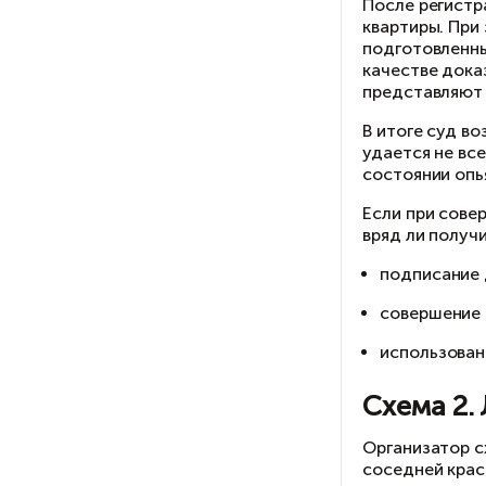
по
сд
ко
По
кв
по
ка
пр
В 
уд
со
Ес
вр