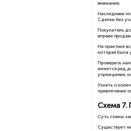
са
С
По
ук
кв
со
Пр