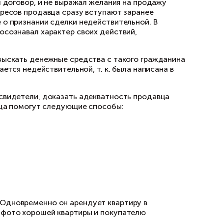
т, свидетельствующий о его неадекватном сос
енежных средств гражданин тут же напиваетс
 помнит, как подписывал договор, и не выража
/утеряны. В защиту интересов продавца сразу
 суд исковое заявление о признании сделки не
ого, что гражданин не осознавал характер сво
ии.
ое положение, однако взыскать денежные сред
вцом, чаще всего признается недействительной,
еля не присутствовали свидетели, доказать а
вартиры у такого продавца помогут следующие