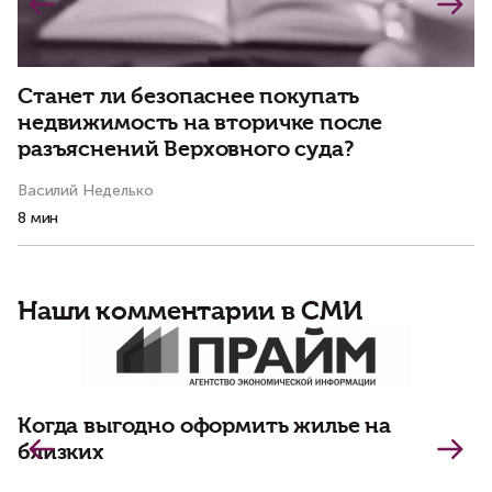
Станет ли безопаснее покупать
И
недвижимость на вторичке после
и
разъяснений Верховного суда?
Василий Неделько
Ол
8 мин
11
Наши комментарии в СМИ
Д
и
Когда выгодно оформить жилье на
близких