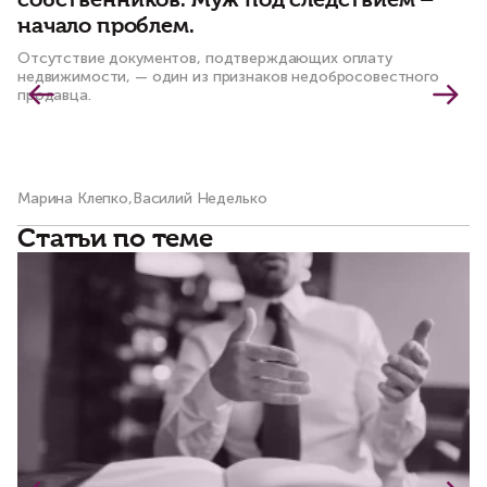
собственников. Муж под следствием –
ч
начало проблем.
к
Отсутствие документов, подтверждающих оплату
По
недвижимости, — один из признаков недобросовестного
пр
продавца.
Марина Клепко,Василий Неделько
Ма
Статьи по теме