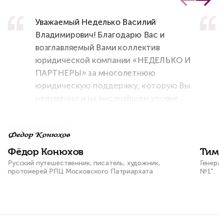
Уважаемый Неделько Василий
Владимирович! Благодарю Вас и
возглавляемый Вами коллектив
юридической компании «НЕДЕЛЬКО И
ПАРТНЕРЫ» за многолетнюю
юридическую поддержку, которую Вы
неизменно и на высочайшем уровне
оказываете мне и моему штабу во всех
наших проектах и начинаниях!
Фёдор Конюхов
Тим
Русский путешественник, писатель, художник,
Генер
протоиерей РПЦ Московского Патриархата
№1"