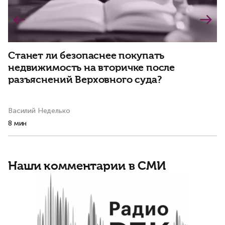
Станет ли безопаснее покупать
В
недвижимость на вторичке после
к
разъяснений Верховного суда?
и
д
Василий Неделько
Ал
8 мин
14
Наши комментарии в СМИ
Б
о
о