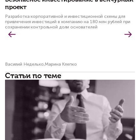
Безопасное инвестирование в венчурный
К
проект
м
Разработка корпоративной и инвестиционной схемы для
Со
привлечения инвестиций в компанию на 180 млн рублей при
пр
сохранении контрольной доли основателей
Василий Неделько,Марина Клепко
Ол
Статьи по теме