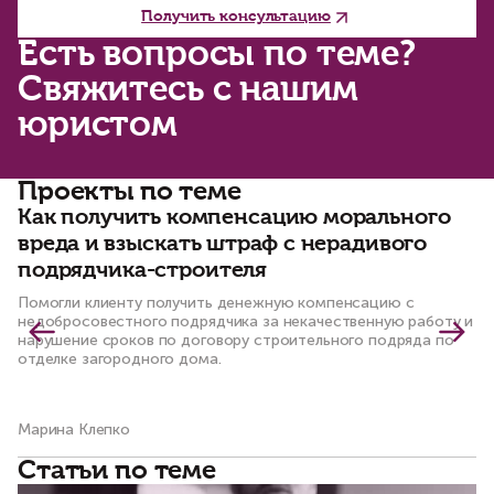
Получить консультацию
Есть вопросы по теме?
Свяжитесь с нашим
юристом
Проекты по теме
Как получить компенсацию морального
К
вреда и взыскать штраф с нерадивого
и
подрядчика-строителя
л
п
Помогли клиенту получить денежную компенсацию с
недобросовестного подрядчика за некачественную работу и
Ус
нарушение сроков по договору строительного подряда по
уч
отделке загородного дома.
го
Марина Клепко
Ко
Статьи по теме