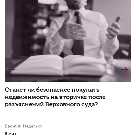
Станет ли безопаснее покупать
недвижимость на вторичке после
Н
разъяснений Верховного суда?
н
и
Василий Неделько
Ко
8 мин
7 